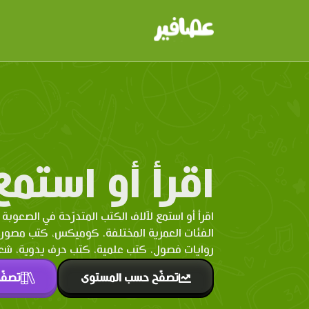
اقرأ أو استمع
اقرأ أو استمع لآلاف الكتب المتدرّحة في الصعوبة 
الفئات العمرية المختلفة. كوميكس، كتب مصو
روايات فصول، كتب علمية، كتب حرف يدوية، شعر 
تصفّح حسب المستوى
تصفّ