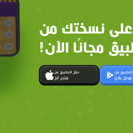
على نسختك من
بيق مجانًا الآن!
 التطبيق من
حمّل التطبيق من
غوغل بلاي
متجر أبل