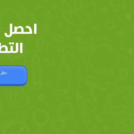
احصل 
التط
حمّل