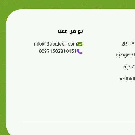
تواصل معنا
تطبيق
info@3asafeer.com
00971502810151
لخصوصيّة
 حيّة
الشائعة