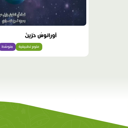
أورانوسُ حَزينٌ
علوم تطبيقية
متوسّط