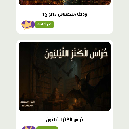
وَداعًا (نيكساس 313) ج1
قيم أخلاقية
متقن
محتوى
مميّز
حُرّاسُ الْكَنْزِ اللَّيْليّونَ