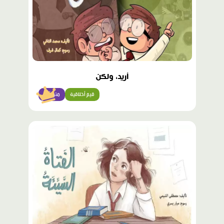
أريد، ولكن
قيم أخلاقية
متوسّط
محتوى
مميّز