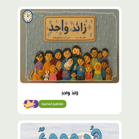
محتوى
مميّز
زائِدُ واحِدٍ
مفاهيم أساسية
مبتدئ
محتوى
مميّز