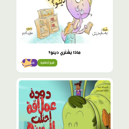
ماذا يَشْتَري دينو؟
قيم أخلاقية
متوسّط
محتوى
مميّز