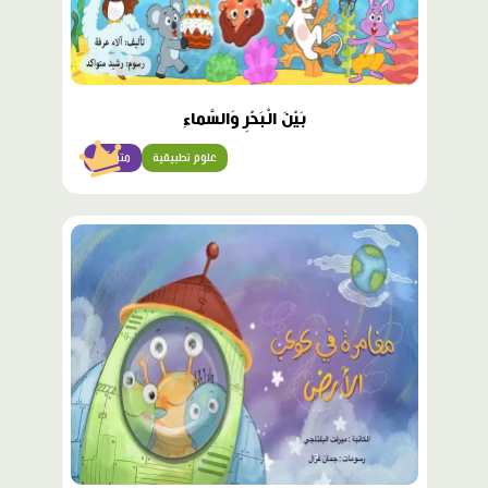
بَيْنَ الْبَحْرِ وَالسَّماءِ
علوم تطبيقية
متوسّط
محتوى
مميّز