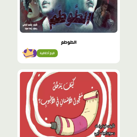
الطوطم
قيم أخلاقية
متقن
محتوى
مميّز