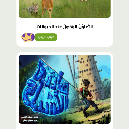
التَّعاوُنُ المُذهِلُ عِندَ الحَيَواناتِ
علوم تطبيقية
متقن
محتوى
مميّز