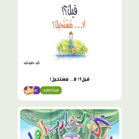
مميّز
فيلٌ؟! لا... مُسْتَحيلٌ!
قيم أخلاقية
متوسّط
محتوى
مميّز