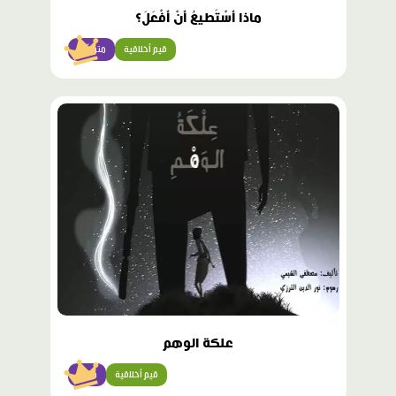
ماذا أَسْتَطيعُ أَنْ أَفْعَلَ؟
قيم أخلاقية
متوسّط
محتوى
مميّز
علكة الوهم
قيم أخلاقية
متقن