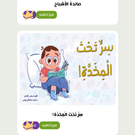
صائِدَةُ الأَشباحِ
قيم أخلاقية
متقن
محتوى
مميّز
سِرٌّ تَحْتَ الْمِخَدَّةِ!
قيم أخلاقية
متوسّط