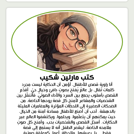
كتب مارلين شكيب
أنا راوية قصص للأطفال، أؤمن أن الحكاية ليست مجرد
كلمات تُقال، بل عالمٌ يُفتح بصوتٍ دافئ وخيالٍ حيّ. أقدّم
القصص بأسلوب يجمع بين السرد والأداء الصوتي، فأتنقّل بين
الشخصيات والمشاعر لأمنح كل قصة روحها الخاصة، من
الضحكات الصغيرة إلى اللحظات المؤثرة والمغامرات المليئة
بالدهشة. أحب أن أصنع للأطفال مساحة آمنة من الخيال،
حيث يمكنهم أن يتعلّموا، ويحلموا، ويكتشفوا العالم عبر
الحكايات. أسجّل القصص والشخصيات بحب، وأمنح كل صوتٍ
ملامحه الخاصة، ليشعر الطفل أنه لا يستمع إلى قصة
فقط... بل يعيشها. ملاحظة: أعمل كمعلقة صوتية