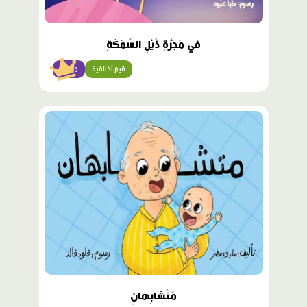
في مَجَرَّةِ ذَيْلِ السَّمَكَةِ
قيم أخلاقية
متقدّم
محتوى
مميّز
مُتَشابِهانِ