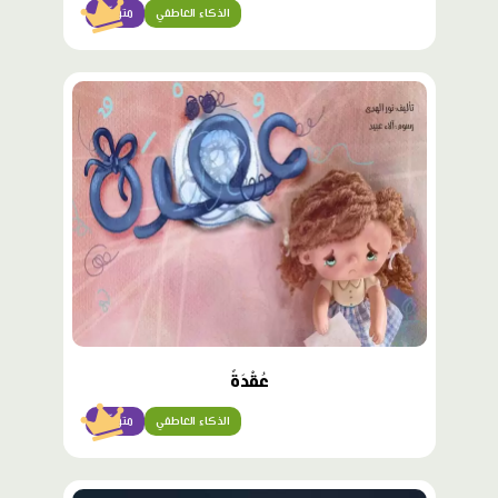
الذكاء العاطفي
متوسّط
محتوى
مميّز
عُقْدَةٌ
الذكاء العاطفي
متوسّط