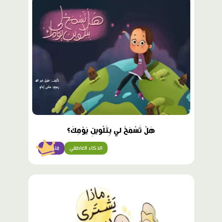
محتوى
مميّز
هَلْ تَسْمَحُ لي بِتَلْوينِ يَوْمِكَ؟
الذكاء العاطفي
متوسّط
محتوى
مميّز