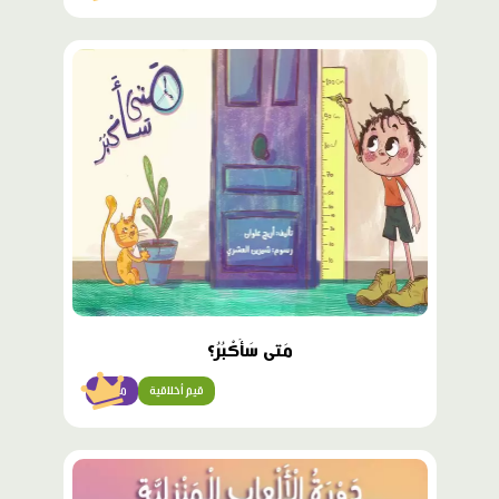
محتوى
مميّز
مَتى سَأَكْبُرُ؟
قيم أخلاقية
مبتدئ
محتوى
مميّز