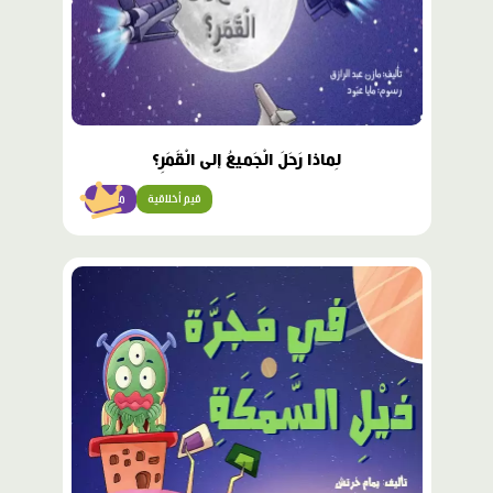
لِماذا رَحَلَ الْجَميعُ إلى الْقَمَرِ؟
قيم أخلاقية
متقدّم
محتوى
مميّز