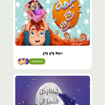
ديمة واع واع
قيم أخلاقية
متقدّم
محتوى
مميّز