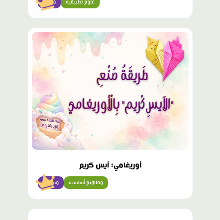
علوم تطبيقية
متقدّم
محتوى
مميّز
أوريغامي: أيس كريم
مفاهيم أساسية
متوسّط
محتوى