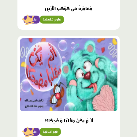
مُغامَرَةٌ في كَوْكَبِ الْأَرْضِ
علوم تطبيقية
متوسّط
محتوى
مميّز
أَلَـمْ يَكُنْ مَقْلَبًا مُضْحِكًا؟!
قيم أخلاقية
متوسّط