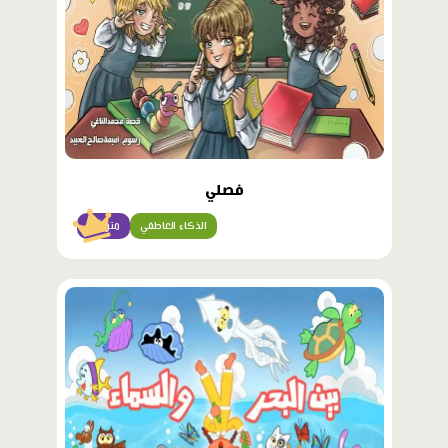
فصلي
الذكاء العاطفي
متوسّط
محتوى
مميّز