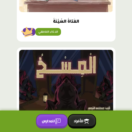
الفَتاةُ السَّيِّئَةُ
الذكاء العاطفي
متقن
محتوى
مميّز
للأفراد
للمدارس
المِسْخُ