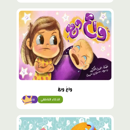
محتوى
مميّز
واعْ ويعْ
الذكاء العاطفي
متوسّط
محتوى
مميّز