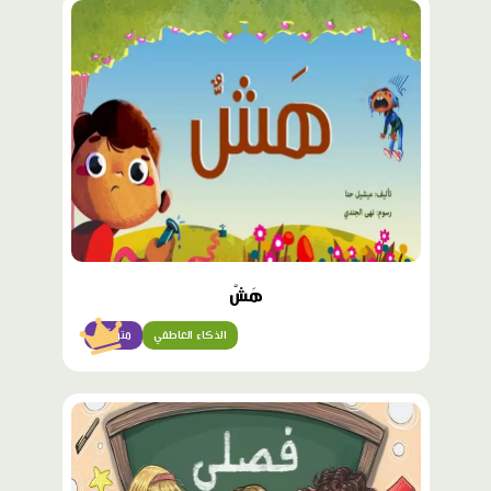
محتوى
مميّز
هَشٌّ
الذكاء العاطفي
متوسّط
محتوى
مميّز