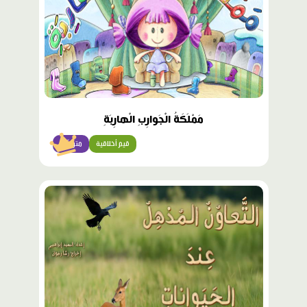
مَمْلَكَةُ الْجَوارِبِ الْهارِبَةِ
قيم أخلاقية
متوسّط
محتوى
مميّز