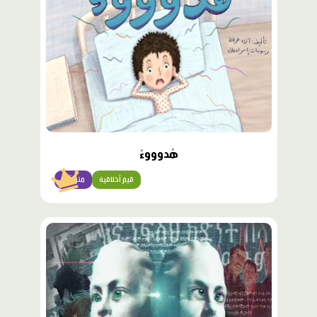
هُدوووءٌ
قيم أخلاقية
متوسّط
محتوى
مميّز