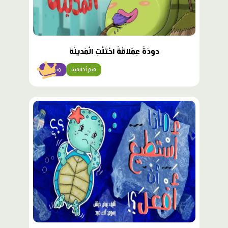
دودَةٌ عِمْلاقَةٌ احْتَلَّتِ الْمَدينَةَ
قيم أخلاقية
متوسّط
محتوى
مميّز