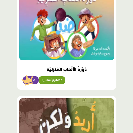
دَوْرَةُ الْأَلْعابِ الْمَنْزِليَّةِ
مفاهيم أساسية
متوسّط
محتوى
مميّز