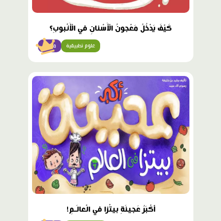
كَيْفَ يَدْخُلُ مَعْجونُ الْأَسْنانِ في الْأُنْبوبِ؟
علوم تطبيقية
متقدّم
محتوى
مميّز
أَكْبَرُ عَجينَةِ بيتْزا في الْعالَـمِ!