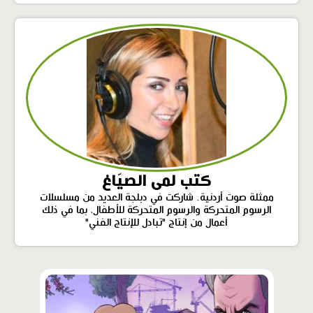
كتب لمى الصيّاغ
ممثلة صوت أردنية. شاركت في دبلجة العديد من مسلسلات
الرسوم المتحركة والرسوم المتحركة للأطفال، بما في ذلك
أعمال من إنتاج "تبادل للإنتاج الفني"
محتوى
مميّز