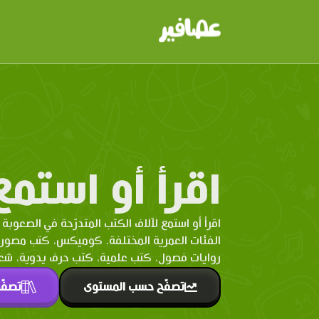
اقرأ أو استمع
اقرأ أو استمع لآلاف الكتب المتدرّحة في الصعوبة 
الفئات العمرية المختلفة. كوميكس، كتب مصو
روايات فصول، كتب علمية، كتب حرف يدوية، شعر 
تصفّح حسب المستوى
تصفّ