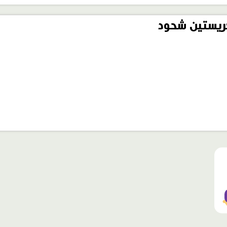
يستين شحود