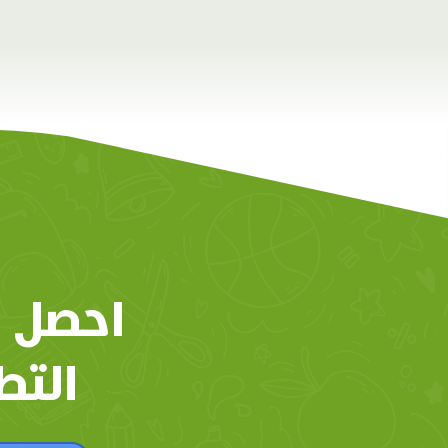
احصل 
التط