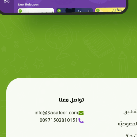
تواصل معنا
تطبيق
info@3asafeer.com
00971502810151
لخصوصيّة
 حيّة