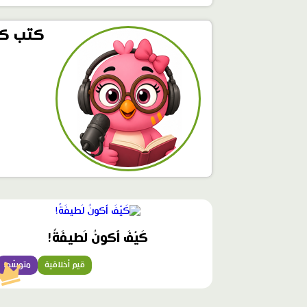
كتب كر
محتوى
مميّز
كَيْفَ أَكونُ لَطيفَةً!
قيم أخلاقية
متوسّط