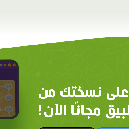
على نسختك من
بيق مجانًا الآن!