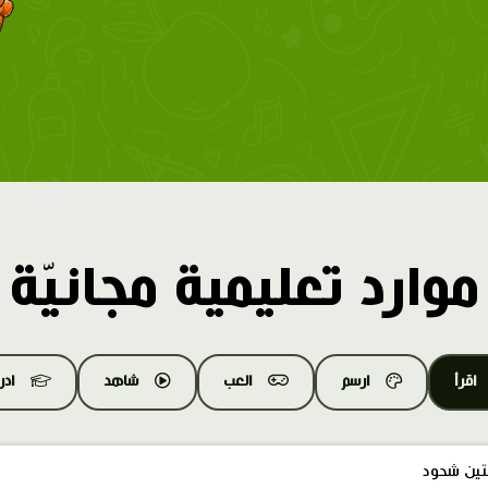
موارد تعليمية مجانيّة
اقرأ
ارسم
العب
شاهد
اد
ين شحود