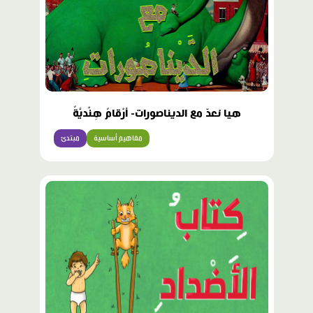
هيا نعدّ مع الديناصورات- أرْقامٌ هِنْديَّةٌ
مفاهيم أساسية
مبتدئ