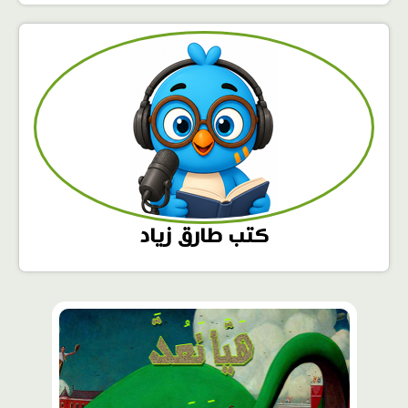
كتب طارق زياد