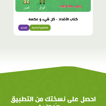
كِتاب الأضّداد - كُل شَيء و عكسه
مفاهيم أساسية
مبتدئ
احصل على نسختك من التطبيق