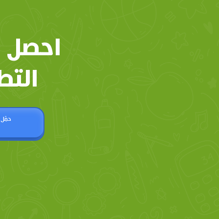
احصل 
التط
حمّل