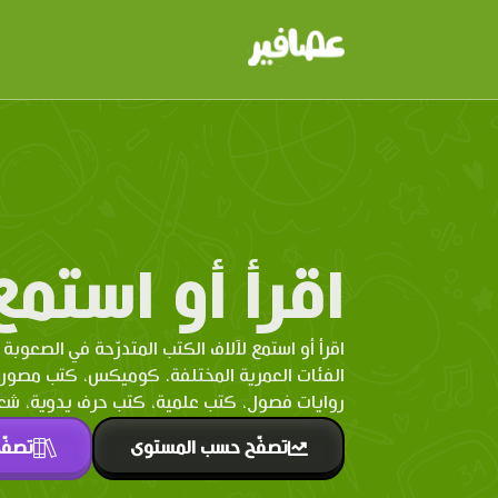
اقرأ أو استمع
اقرأ أو استمع لآلاف الكتب المتدرّحة في الصعوبة 
الفئات العمرية المختلفة. كوميكس، كتب مصو
روايات فصول، كتب علمية، كتب حرف يدوية، شعر 
تصفّح حسب المستوى
تصفّ