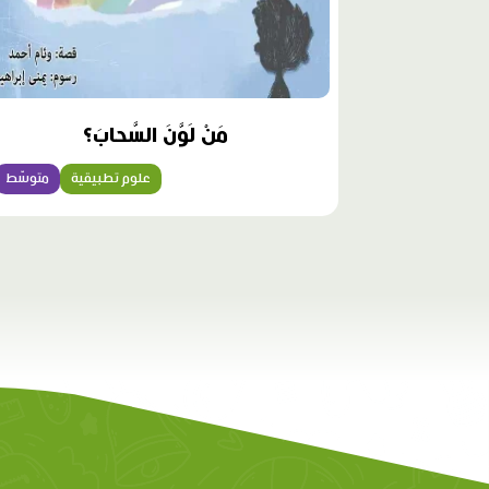
مَنْ لَوَّنَ السَّحابَ؟
علوم تطبيقية
متوسّط