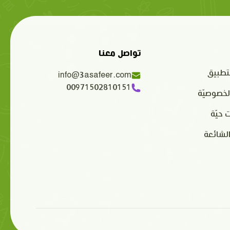
تواصل معنا
تطبيق
info@3asafeer.com
00971502810151
لخصوصيّة
 حيّة
الشائعة