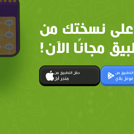
على نسختك من
بيق مجانًا الآن!
 التطبيق من
حمّل التطبيق من
غوغل بلاي
متجر أبل