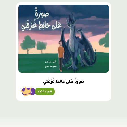
محتوى
مميّز
صورَةٌ عَلى حائِطِ غُرْفَتي
قيم أخلاقية
متقدّم