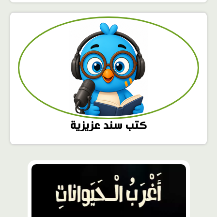
كتب سند عزيزية
محتوى
مميّز