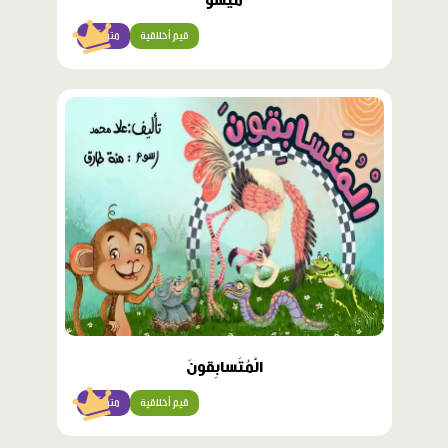
ميشو
قيم أخلاقية
متوسّط
محتوى
مميّز
الْمُتَسابِقونَ
قيم أخلاقية
متوسّط