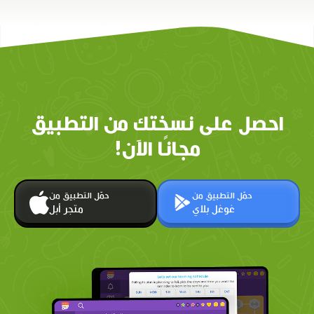
احصل على نسختك من التطبيق
مجانًا الآن!
حمّل التطبيق من
حمّل التطبيق من
غوغل بلاي
متجر أبل