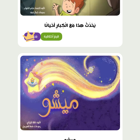
يَحْدُثُ هذا مَعَ الْكِبارِ أَحْيانًا
قيم أخلاقية
متوسّط
محتوى
مميّز