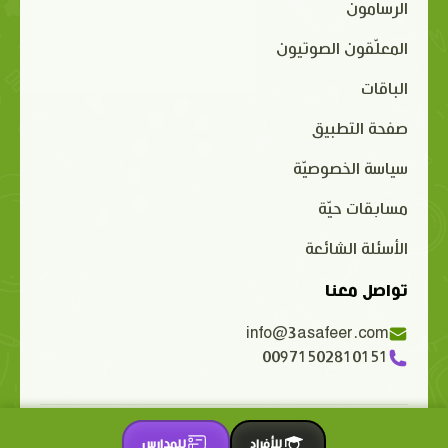
الرسامون
المعلّقون الصوتيون
الباقات
صفحة التطبيق
سياسة الخصوصيّة
مسابقات حيّة
الأسئلة الشائعة
تواصل معنا
info@3asafeer.com
00971502810151
حقوق الملكية الفكرية محفوظة 2015-2026 © 3asafeer.com
للأفراد
للمدارس