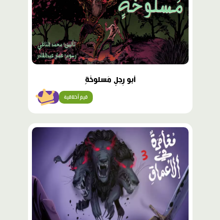
أبو رِجلٍ مَسلوخَةٍ
قيم أخلاقية
متقن
محتوى
مميّز