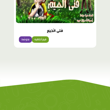
فَتى الْخِيَمِ
قيم أخلاقية
متوسّط