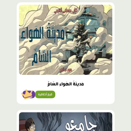
محتوى
مميّز
مَدينَةُ الهَواءِ السّامِّ
قيم أخلاقية
متقن
محتوى
مميّز