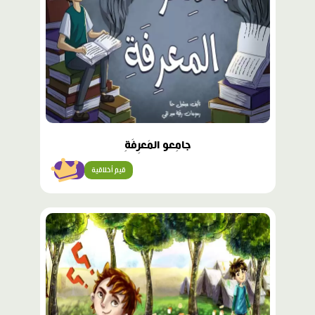
جامِعو المَعرِفَةِ
قيم أخلاقية
متقن