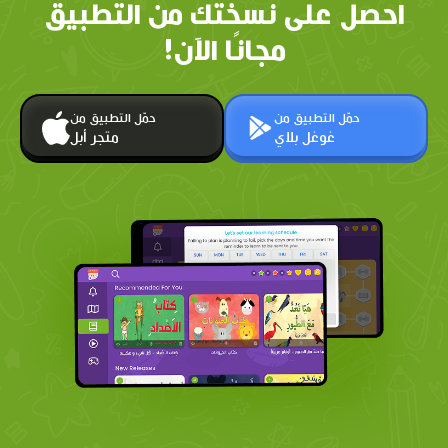
احصل على نسختك من التطبيق
مجانًا الآن!
حمّل التطبيق من
حمّل التطبيق من
غوغل بلاي
متجر أبل