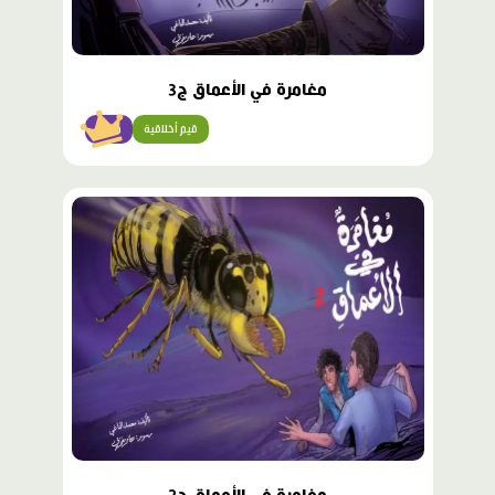
مغامرة في الأعماق ج3
قيم أخلاقية
متقن
محتوى
مميّز