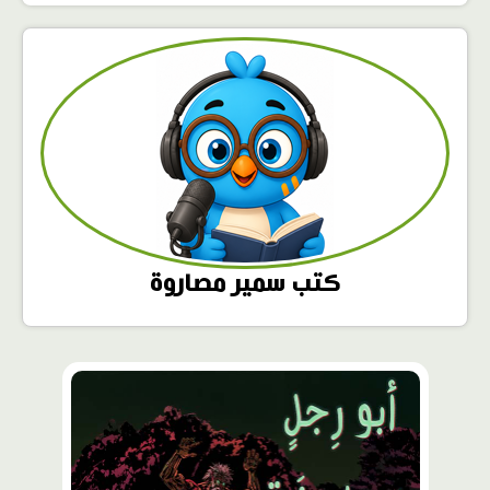
كتب سمير مصاروة
محتوى
مميّز