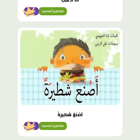
أَنا أَذْهَبُ
مفاهيم أساسية
مبتدئ
محتوى
مميّز
أَصْنَعُ شَطيرَةً
مفاهيم أساسية
مبتدئ