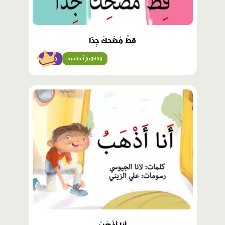
قِطٌّ مُضْحِكٌ جِدًّا
مفاهيم أساسية
مبتدئ
محتوى
مميّز