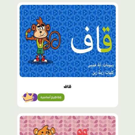
محتوى
مميّز
قاف
مفاهيم أساسية
مبتدئ
محتوى
مميّز