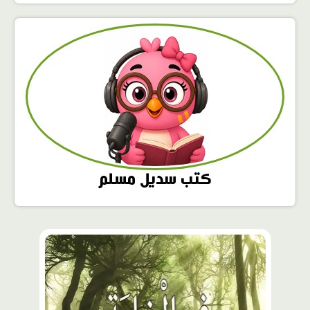
كتب سديل مسلم
محتوى
مميّز