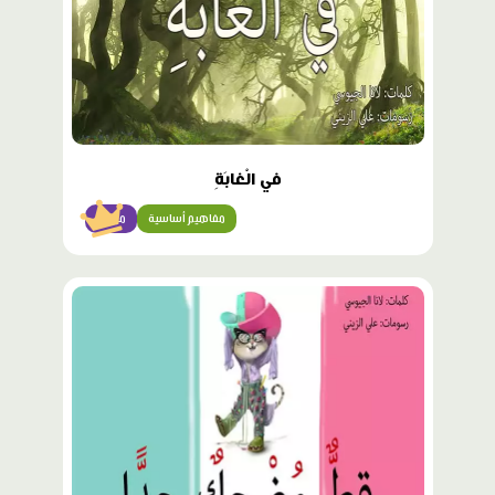
في الْغابَةِ
مفاهيم أساسية
مبتدئ
محتوى
مميّز