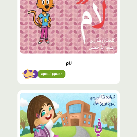
لام
مفاهيم أساسية
مبتدئ
محتوى
مميّز