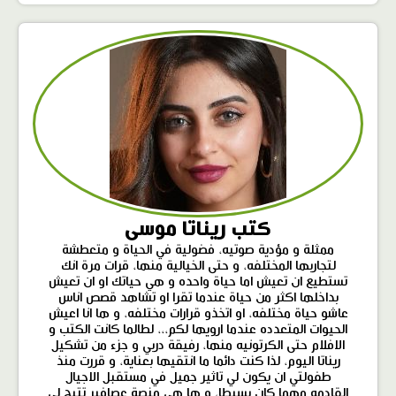
كتب ريناتا موسى
ممثلة و مؤدية صوتيه، فضولية في الحياة و متعطشة
لتجاربها المختلفه، و حتى الخيالية منها، قرات مرة انك
تستطيع ان تعيش اما حياة واحده و هي حياتك او ان تعيش
بداخلها اكثر من حياة عندما تقرا او تشاهد قصص اناس
عاشو حياة مختلفه، او اتخذو قرارات مختلفه، و ها انا اعيش
الحيوات المتعدده عندما ارويها لكم،،، لطالما كانت الكتب و
الافلام حتى الكرتونيه منها، رفيقة دربي و جزء من تشكيل
ريناتا اليوم، لذا كنت دائما ما انتقيها بعناية، و قررت منذ
طفولتي ان يكون لي تاثير جميل في مستقبل الاجيال
القادمه مهما كان بسيطا، و ها هي منصة عصافير تتيح لي