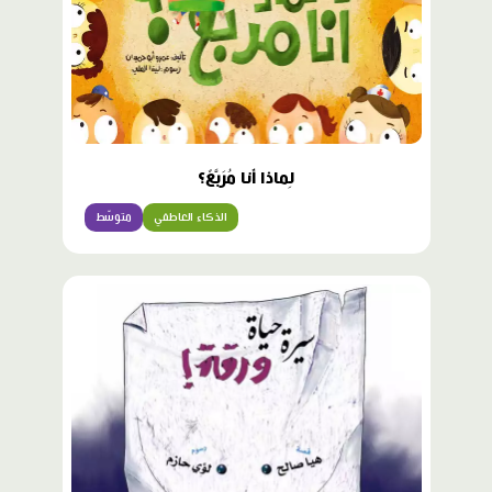
لِماذا أَنا مُرَبَّعٌ؟
الذكاء العاطفي
متوسّط