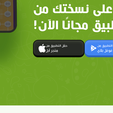
على نسختك من
بيق مجانًا الآن!
 التطبيق من
حمّل التطبيق من
غوغل بلاي
متجر أبل