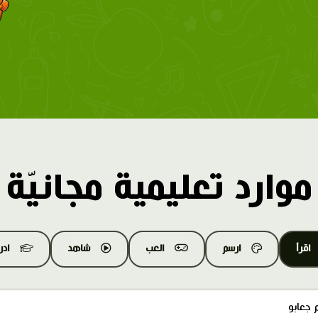
موارد تعليمية مجانيّة
اقرأ
ارسم
العب
شاهد
اد
 جعابو