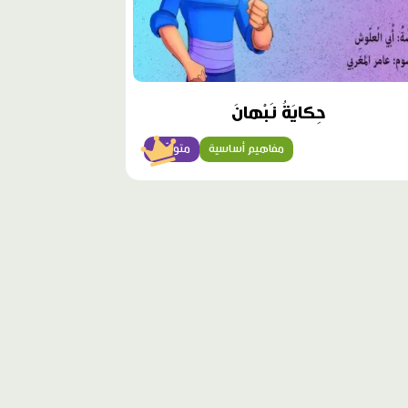
حِكايَةُ نَبْهانَ
مفاهيم أساسية
متوسّط