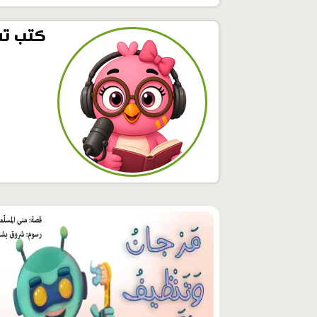
كتب تس