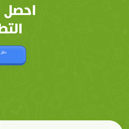
احصل 
التط
حمّل