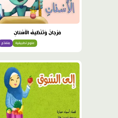
مَرْجانُ وَتَنْظيفُ الْأَسْنانِ
علوم تطبيقية
متقدّم
محتوى
مميّز