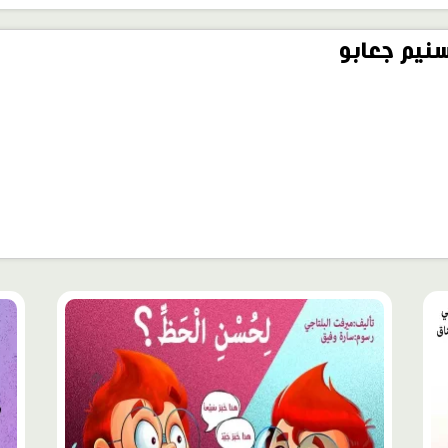
نيم جعابو
محتوى
محت
مميّز
مميّ