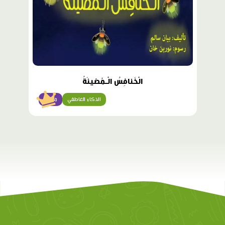
الْخَنافِسُ الْـمُضيئَةُ
الذكاء العاطفي
مبتدئ