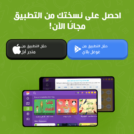
احصل على نسختك من التطبيق
مجانًا الآن!
حمّل التطبيق من
حمّل التطبيق من
غوغل بلاي
متجر أبل