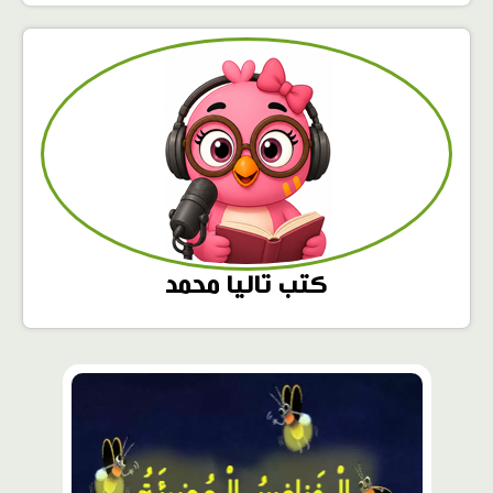
كتب تاليا محمد
محتوى
مميّز