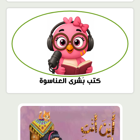
كتب بُشرى العناسوة
محتوى
مميّز