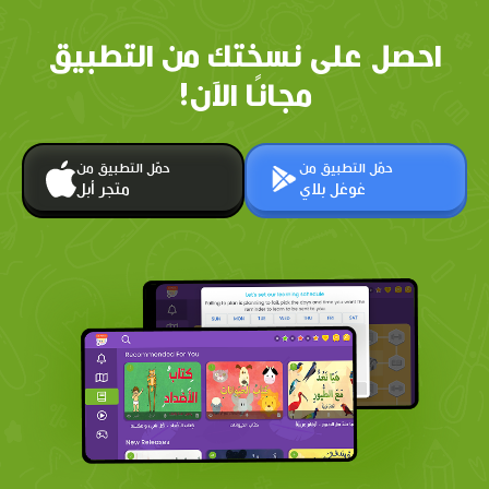
احصل على نسختك من التطبيق
مجانًا الآن!
حمّل التطبيق من
حمّل التطبيق من
غوغل بلاي
متجر أبل