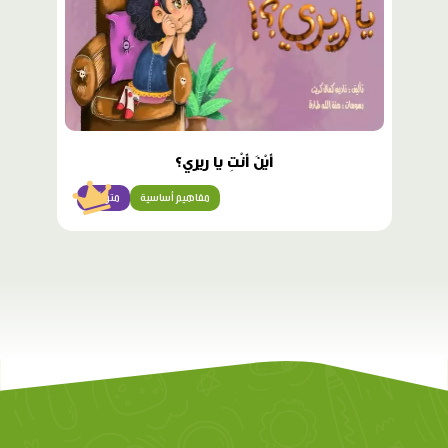
أَيْنَ أَنْتِ يا ريري؟
مفاهيم أساسية
متوسّط