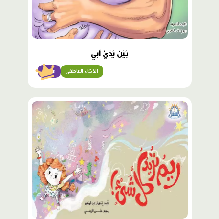
بَيْنَ يَدَيْ أَبي
الذكاء العاطفي
مبتدئ
محتوى
مميّز