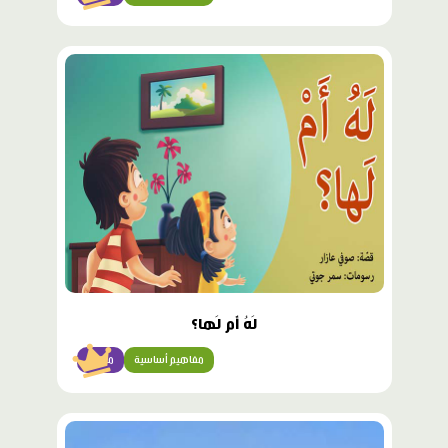
محتوى
مميّز
لَهُ أَم لَها؟
مفاهيم أساسية
مبتدئ
محتوى
مميّز