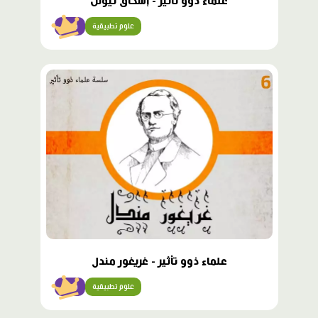
علماء ذوو تأثير - إسحاق نيوتن
علوم تطبيقية
متقن
محتوى
مميّز
علماء ذوو تأثير - غريغور مندل
علوم تطبيقية
متقن