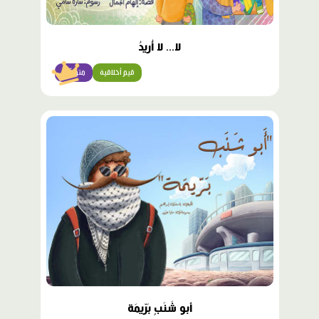
لا... لا أُريدُ
قيم أخلاقية
متوسّط
محتوى
مميّز
أَبو شَنَبٍ بَرّيمَة