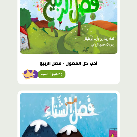
أحب كل الفصول - فصل الربيع
مفاهيم أساسية
مبتدئ
محتوى
مميّز