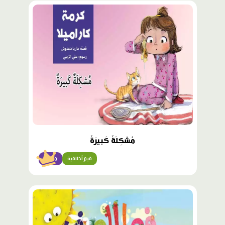
محتوى
مميّز
مُشكِلَةٌ كَبيرَةٌ
قيم أخلاقية
متقدّم
محتوى
مميّز