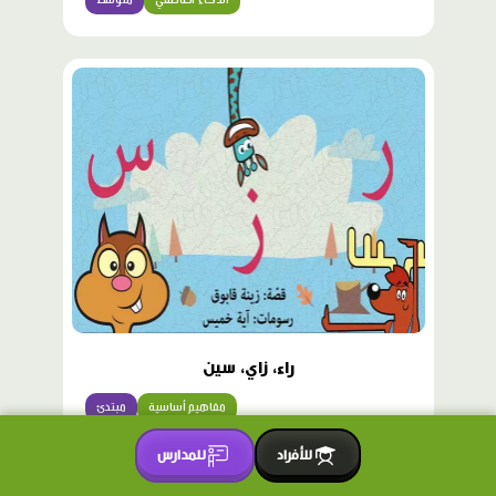
الذكاء العاطفي
متوسّط
راء، زاي، سين
مفاهيم أساسية
مبتدئ
للأفراد
للمدارس
محتوى