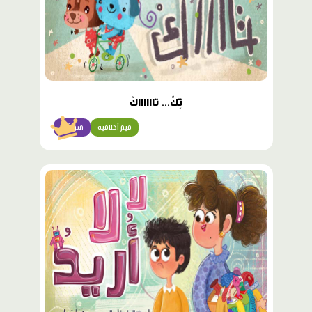
تِكْ... تااااااكْ
قيم أخلاقية
متوسّط
محتوى
مميّز