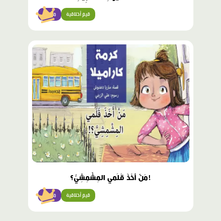
قيم أخلاقية
متقدّم
محتوى
مميّز
!مَنْ أَخَذَ قَلَمي المِشْمِشِيُّ؟
قيم أخلاقية
متقدّم