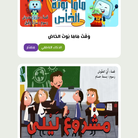
وَقْتُ مَامَا بُوتْ الخَاصْ
الذكاء العاطفي
متقدّم