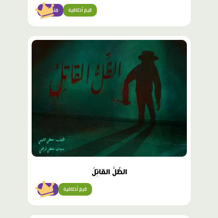
قيم أخلاقية
متوسّط
محتوى
مميّز
الظِّلُّ القاتِلُ
قيم أخلاقية
متقن