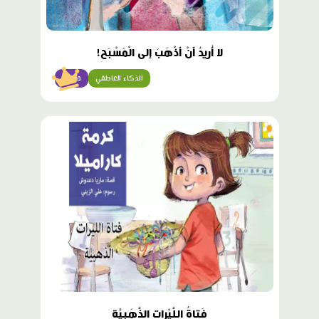
لا أُريدُ أَنْ أَذْهَبَ إِلى الْمَسْبَحِ!
الذكاء العاطفي
متقدّم
محتوى
مميّز
فَتاةُ اللَّيْراتِ الذَّهَبِيَّةِ