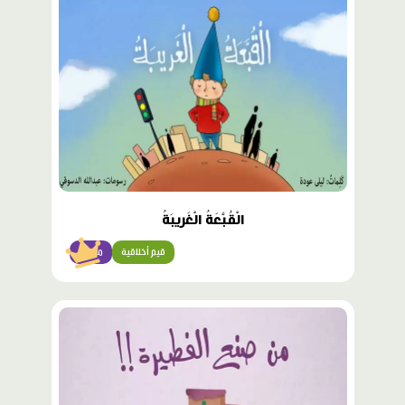
الْقُبَّعَةُ الْغَريبَةُ
قيم أخلاقية
متقدّم
محتوى
مميّز