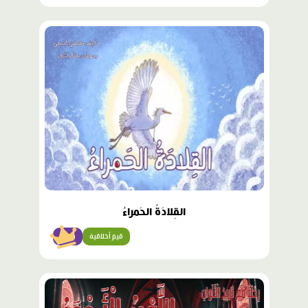
محتوى
مميّز
القِلادَةُ الحَمراءُ
قيم أخلاقية
متقن
محتوى
مميّز