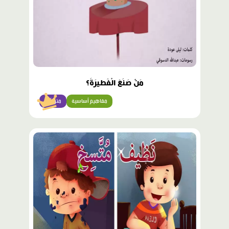
مَنْ صَنَعَ الْفَطيرَةَ؟
مفاهيم أساسية
متوسّط
محتوى
مميّز