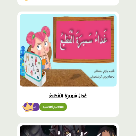
محتوى
مميّز
غَداءُ سَميرَةَ الْفَظيعُ
مفاهيم أساسية
متوسّط
محتوى
مميّز