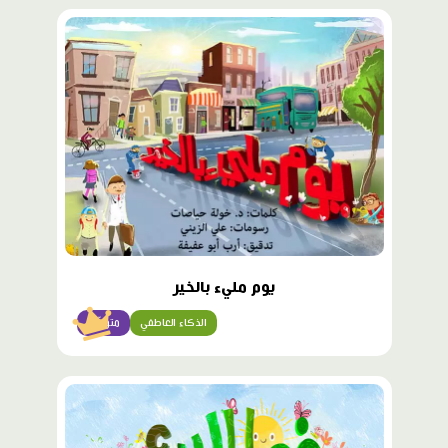
محتوى
مميّز
يوم مليء بالخير
الذكاء العاطفي
متوسّط
محتوى
مميّز