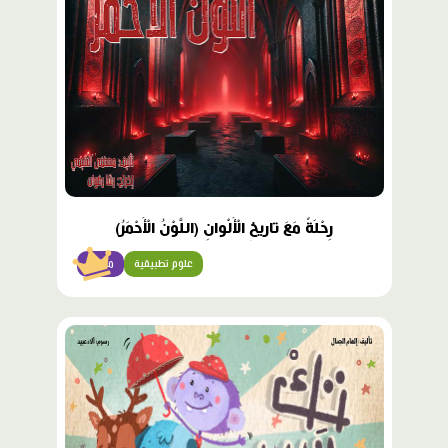
رِحْلَةٌ مَعَ تاريخِ الْأَلْوانِ (اللَّوْنُ الْأَحْمَرُ)
علوم تطبيقية
متقدّم
محتوى
مميّز