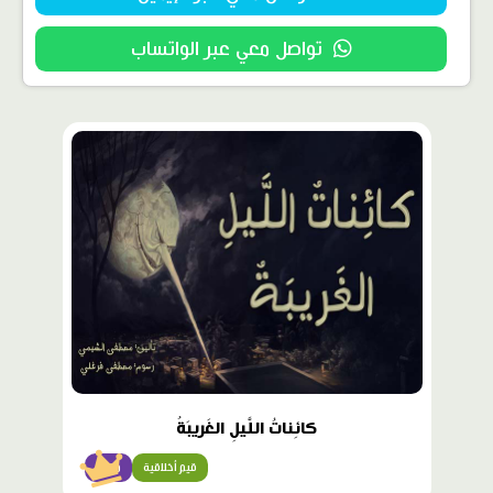
تواصل معي عبر الواتساب
محتوى
مميّز
كائِناتُ اللَّيلِ الغَريبَةُ
قيم أخلاقية
متقن