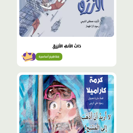
ذاتُ الأنفِ الأزرَقِ
مفاهيم أساسية
متقن
محتوى
مميّز