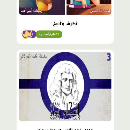
نَظيفٌ، مُتَّسِخٌ
مفاهيم أساسية
مبتدئ
محتوى
مميّز