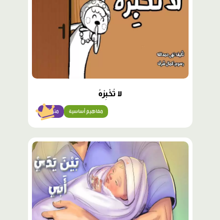
لا تُخْبِرْهُ
مفاهيم أساسية
متوسّط
محتوى
مميّز