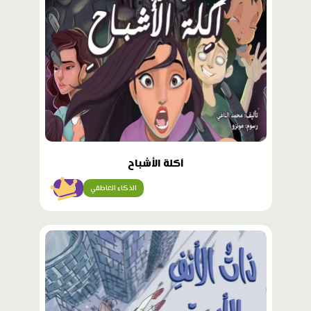
آكلة الأشباح
الذكاء العاطفي
متقن
محتوى
مميّز