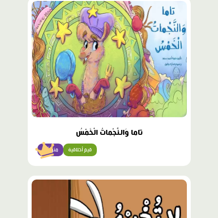
محتوى
مميّز
تاما وَالنَّجْماتُ الْخَمْسُ
قيم أخلاقية
متوسّط
محتوى
مميّز