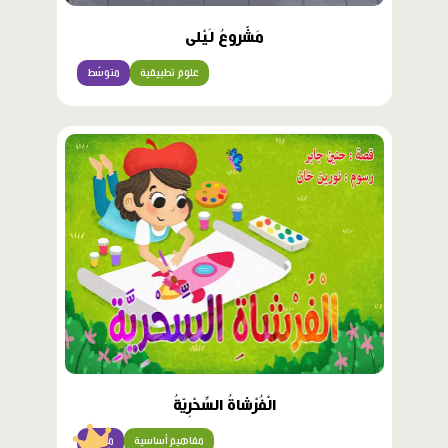
مَشْروعُ لَيْلى
علوم تطبيقية
متوسّط
محتوى
مميّز
الْفُرْشاةُ السِّحْرِيّةُ
مفاهيم أساسية
مبتدئ