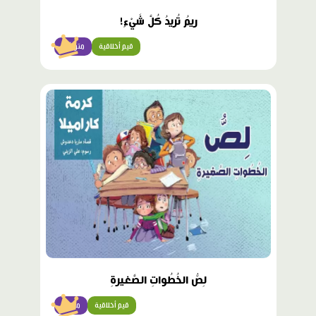
ريمُ تُريدُ كُلَّ شَيْءٍ!
قيم أخلاقية
متوسّط
محتوى
مميّز
لِصُّ الخُطُواتِ الصَّغيرةِ
قيم أخلاقية
متقدّم