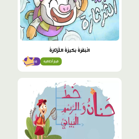
الْبَقَرَةُ بَكيزَةُ الثَّرْثارَةُ
قيم أخلاقية
متوسّط
محتوى
مميّز