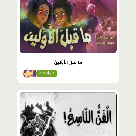
ما قَبلَ الأَوَّلينَ
قيم أخلاقية
متقن
محتوى
مميّز