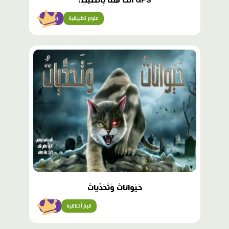
GPS أَنْتَ هُنا بِالضَّبْطِ!
علوم تطبيقية
متقدّم
محتوى
مميّز
حَيَواناتٌ وَتَحَدِّياتٌ
قيم أخلاقية
متقن