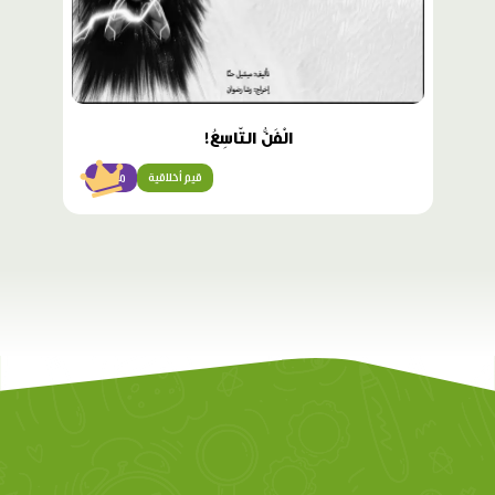
الْفَنُّ التّاسِعُ!
قيم أخلاقية
متقدّم