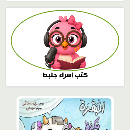
كتب إسراء جلبط
محتوى
مميّز