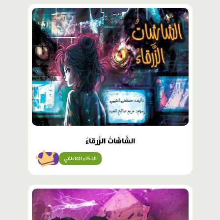
محتوى
مميّز
الشّاشاتُ الزَّرقاءُ
الذكاء العاطفي
متقن
محتوى
مميّز