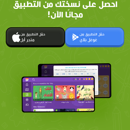
احصل على نسختك من التطبيق
مجانًا الآن!
حمّل التطبيق من
حمّل التطبيق من
غوغل بلاي
متجر أبل