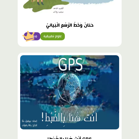
حَنانُ وَخَطُّ الرَّسْمِ الْبَيانيِّ
علوم تطبيقية
متوسّط
محتوى
مميّز