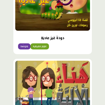
دودَةٌ غَيرُ عاديَةٍ
علوم تطبيقية
متوسّط