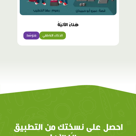
هَناءُ الآليّةُ
الذكاء العاطفي
متوسّط
احصل على نسختك من التطبيق