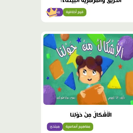
الْحَريقُ وَالْمَزْهَرِيَّةُ الْبَيْضاءُ!
قيم أخلاقية
متقدّم
الْأَشْكالُ مِنْ حَوْلِنا
مفاهيم أساسية
مبتدئ