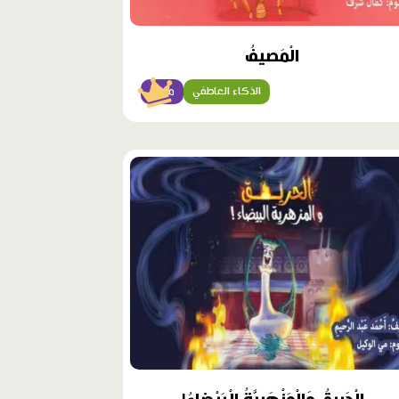
الْمَصيفُ
الذكاء العاطفي
متقن
وى
ز