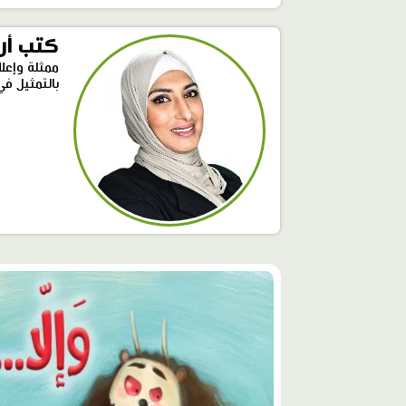
كتب أري
ممثلة وإعلا
بالتمثيل ف
محتوى
مميّز