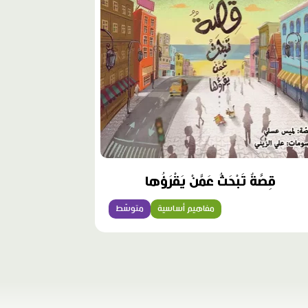
قِصَّةٌ تَبْحَثُ عَمَّنْ يَقْرَؤُها
مفاهيم أساسية
متوسّط