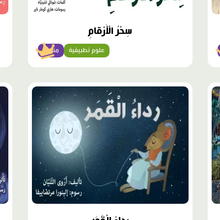
سِحْرُ الْأَرْقامِ
علوم تطبيقية
متقدّم
محتوى
محت
مميّز
مميّ