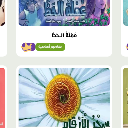
عُمْلَةُ الـحَظِّ
مفاهيم أساسية
متقن
محتوى
محت
مميّز
مميّ