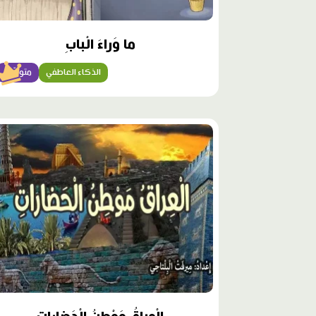
ما وَراءَ الْبابِ
الذكاء العاطفي
متوسّط
محتوى
مميّز