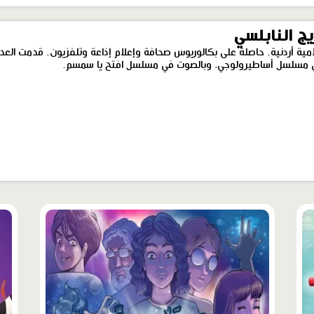
ج النابلسي
مية أردنية. حاصلة على بكالوريوس صحافة وإعلام إذاعة وتلفزيون. قدمت العدي
ي مسلسل أساطيرولوجي، وبالصوت في مسلسل افتح يا سمسم.
محتوى
محت
مميّز
مميّ