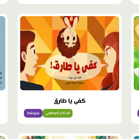
كفى يا طارق
الذكاء العاطفي
متوسّط
محتوى