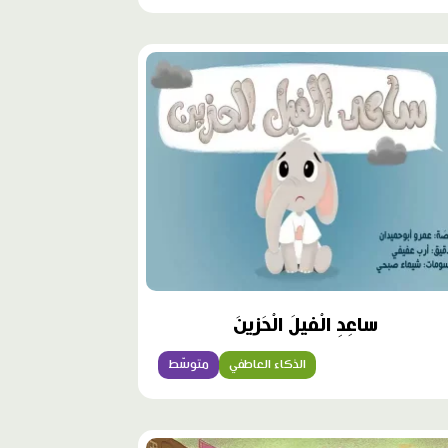
ساعِدِ الْفيلَ الْحَزينَ
الذكاء العاطفي
متوسّط