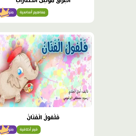
الْعِراقُ مَوْطِنُ الْحَضاراتِ
مفاهيم أساسية
متوسّط
محتوى
مميّز
فَلْفولُ الْفَنّانُ
قيم أخلاقية
متوسّط