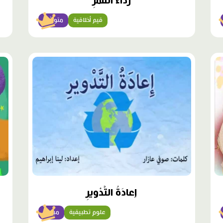
رداءُ الْقَمَرِ
قيم أخلاقية
متوسّط
محتوى
مميّز
إِعادَةُ التَّدْويرِ
علوم تطبيقية
مبتدئ