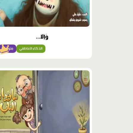
وَإلّا...
الذكاء العاطفي
متوسّط
محتوى
مميّز