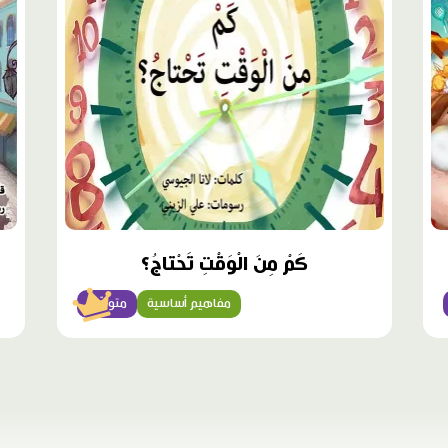
مميّز
كَمْ مِنَ الْوَقْتِ تَحْتاجُ؟
مفاهيم أساسية
متوسّط