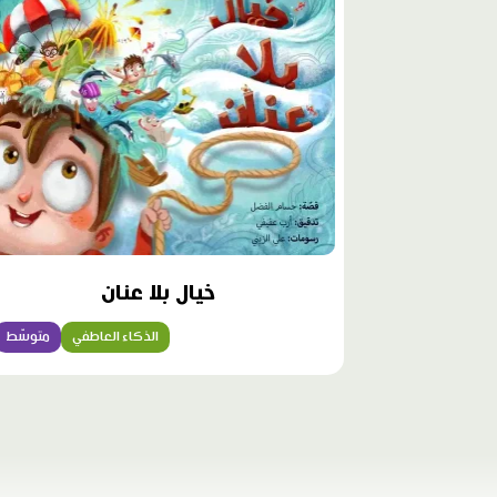
خيال بلا عنان
الذكاء العاطفي
متوسّط