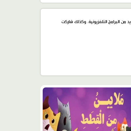
د من البرامج التلفزيونية، وكذلك شاركت
وى
ز