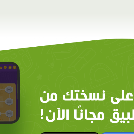
على نسختك من
بيق مجانًا الآن!