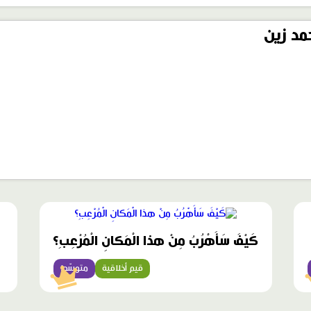
مد زين
محتوى
مميّز
كَيْفَ سَأَهْرُبُ مِنْ هذا الْمَكانِ الْمُرْعِبِ؟
قيم أخلاقية
متوسّط