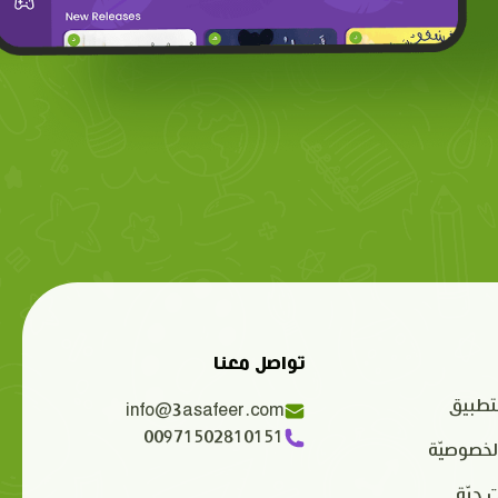
تواصل معنا
تطبيق
info@3asafeer.com
00971502810151
لخصوصيّة
 حيّة