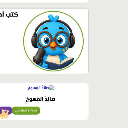
كتب أح
محتوى
مميّز
صائِدُ المُسوخِ
الذكاء العاطفي
متقن