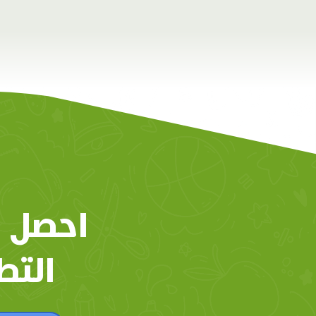
احصل 
التط