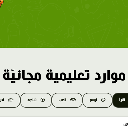
موارد تعليمية مجانيّة
اقرأ
ارسم
العب
شاهد
اد
ين