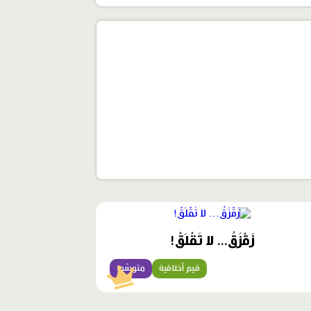
محتوى
مميّز
زَقْزَقُ... لا تَقْلَقْ!
قيم أخلاقية
متوسّط