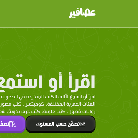
اقرأ أو استمع
اقرأ أو استمع لآلاف الكتب المتدرّحة في الصعوبة 
الفئات العمرية المختلفة. كوميكس، كتب مصو
روايات فصول، كتب علمية، كتب حرف يدوية، شعر 
تصفّح حسب المستوى
تصفّ