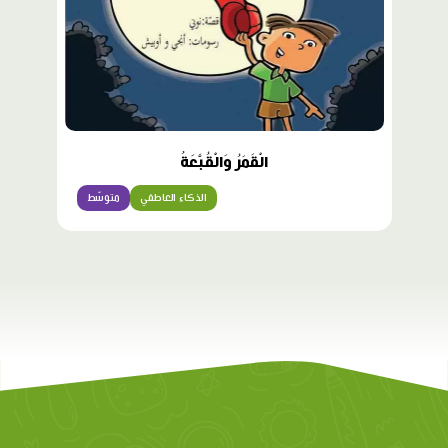
الْقَمَرُ وَالْقُبَّعَةُ
الذكاء العاطفي
متوسّط