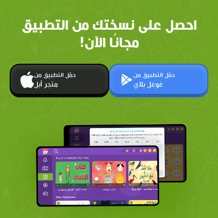
احصل على نسختك من التطبيق
مجانًا الآن!
حمّل التطبيق من
حمّل التطبيق من
غوغل بلاي
متجر أبل