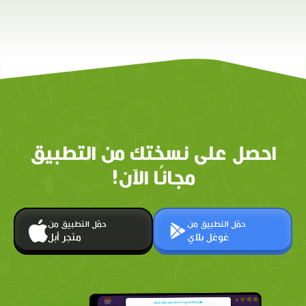
احصل على نسختك من التطبيق
مجانًا الآن!
حمّل التطبيق من
حمّل التطبيق من
غوغل بلاي
متجر أبل