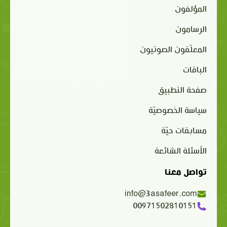
المؤلفون
الرسامون
المعلّقون الصوتيون
الباقات
صفحة التطبيق
سياسة الخصوصيّة
مسابقات حيّة
الأسئلة الشائعة
تواصل معنا
info@3asafeer.com
00971502810151