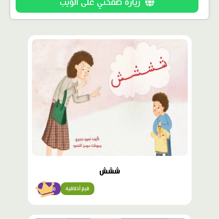
زيارة صفحتي على الويب
محتوى
مميّز
ششش
قيم أخلاقية
مبتدئ