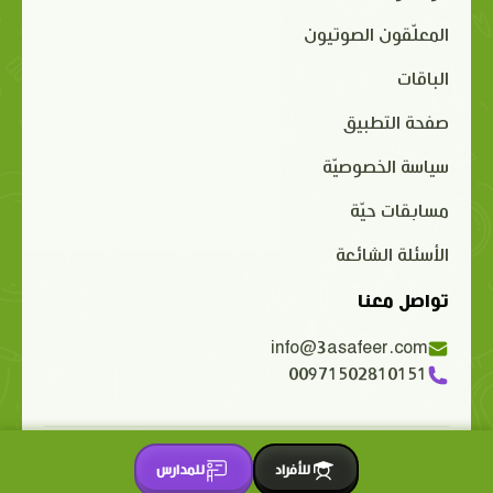
المعلّقون الصوتيون
الباقات
صفحة التطبيق
سياسة الخصوصيّة
مسابقات حيّة
الأسئلة الشائعة
تواصل معنا
info@3asafeer.com
00971502810151
حقوق الملكية الفكرية محفوظة 2015-2026 © 3asafeer.com
للأفراد
للمدارس