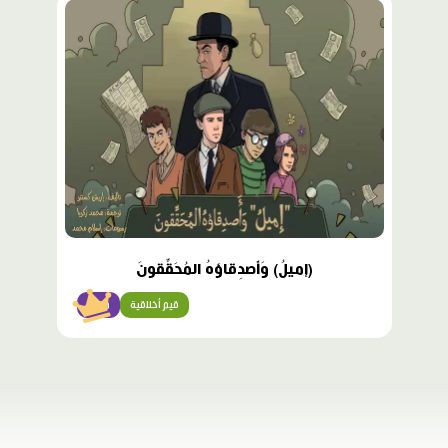
محتوى
مميّز
(إميلُ) وَأَصدِقاؤهُ المُحَقِّقونَ
قيم أخلاقية
متقن