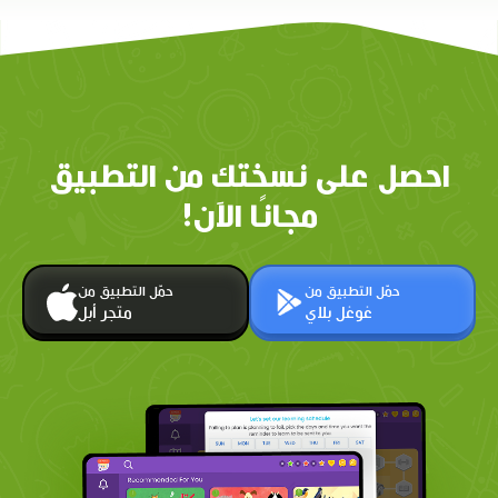
احصل على نسختك من التطبيق
مجانًا الآن!
حمّل التطبيق من
حمّل التطبيق من
غوغل بلاي
متجر أبل