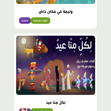
وَليمَةٌ في مَكانٍ خاصٍّ
علوم تطبيقية
متقدّم
محتوى
مميّز
لِكُلٍّ مِنّا عيدٌ