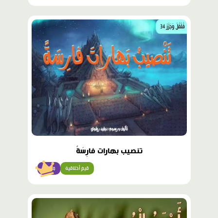
محتوى
مميّز
تنصيب بهارات فارِسَةً
قيم أخلاقية
متقدّم
محتوى
مميّز