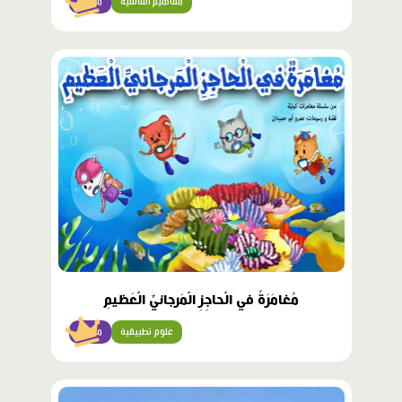
مفاهيم أساسية
متقدّم
محتوى
مميّز
مُغامَرَةٌ في الْحاجِزِ الْمَرجانيِّ الْعَظيمِ
علوم تطبيقية
متقدّم
محتوى