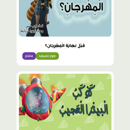
قَبْلَ نِهايَةِ الْمِهْرجانِ؟
علوم تطبيقية
متقدّم