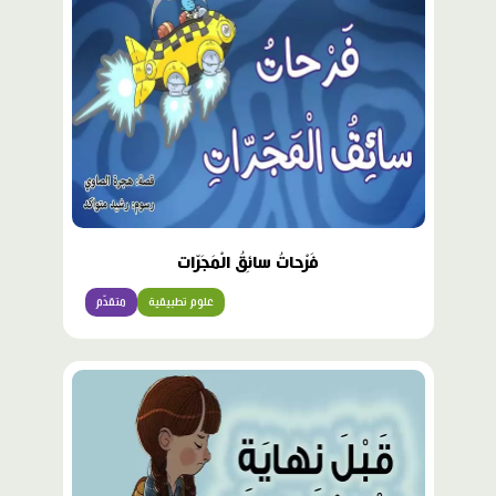
فَرْحاتُ سائِقُ الْمَجَرّات
علوم تطبيقية
متقدّم