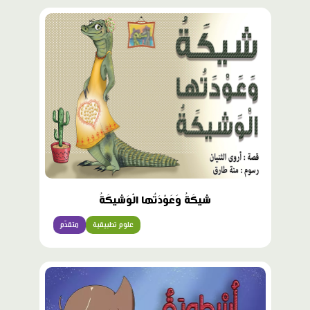
شيكَةُ وَعَوْدَتُها الْوَشيكَةُ
علوم تطبيقية
متقدّم