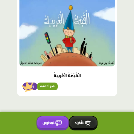
مميّز
الْقُبَّعَةُ الْغَريبَةُ
قيم أخلاقية
متقدّم
للأفراد
للمدارس