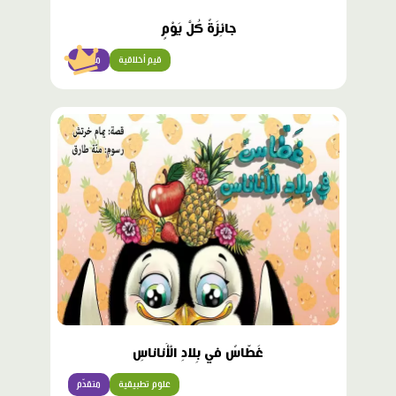
جائِزَةٌ كُلَّ يَوْمٍ
قيم أخلاقية
متقدّم
غَطّاسٌ في بِلادِ الْأَناناسِ
علوم تطبيقية
متقدّم