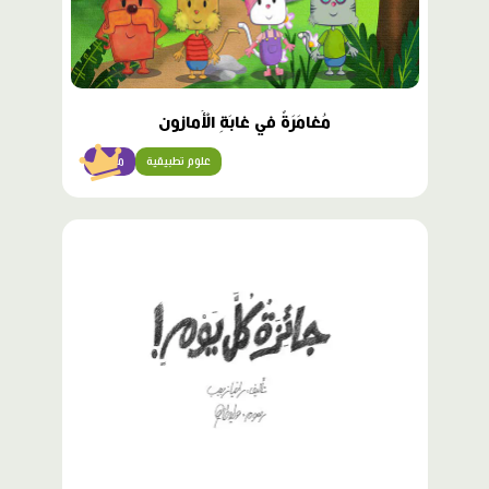
مُغامَرَةٌ في غابَةِ الْأَمازون
علوم تطبيقية
متقدّم
محتوى
مميّز