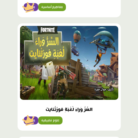
مفاهيم أساسية
متقدّم
محتوى
مميّز
السِّرُّ وَراءَ لُعْبَةِ فورْتْنايت
علوم تطبيقية
متقدّم