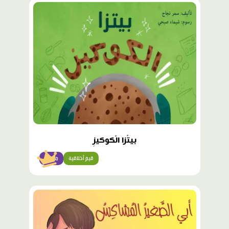
محتوى
مميّز
بيتْزا الْكوكيزِ
قيم أخلاقية
متقدّم
محتوى
مميّز