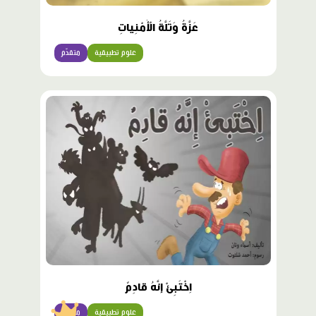
عَزَّةُ وَتَلَّةُ الْأُمْنِياتِ
علوم تطبيقية
متقدّم
محتوى
مميّز
اِخْتَبِئْ إِنَّهُ قادِمٌ
علوم تطبيقية
متقدّم