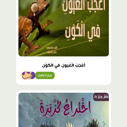
أَعْجَبُ الْعُيونِ في الْكَوْنِ
قيم أخلاقية
متقدّم
محتوى
مميّز