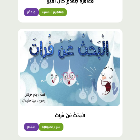
مُغامَرَةُ ضِفْدَعٍ كانَ أَميرًا
مفاهيم أساسية
متقدّم
الْبَحْثُ عَنْ فُراتَ
علوم تطبيقية
متقدّم