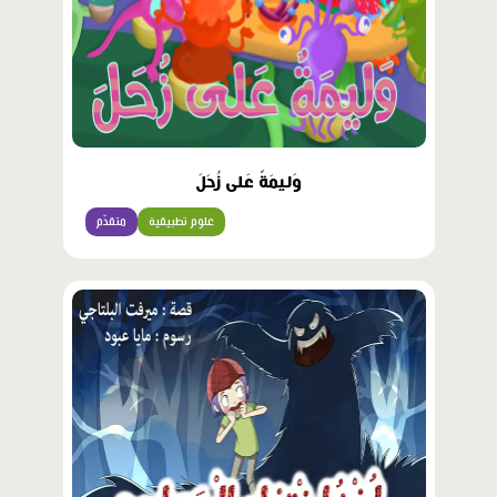
وَليمَةٌ عَلى زُحَلَ
علوم تطبيقية
متقدّم