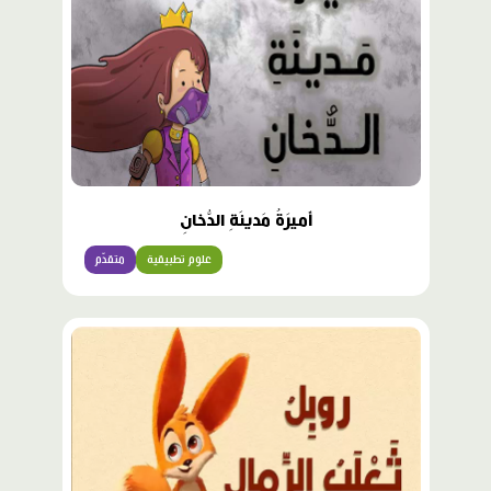
أَميرَةُ مَدينَةِ الدُّخانِ
علوم تطبيقية
متقدّم