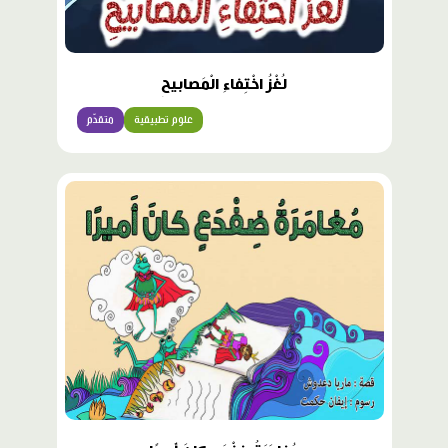
لُغْزُ اخْتِفاءِ الْمَصابيحِ
علوم تطبيقية
متقدّم