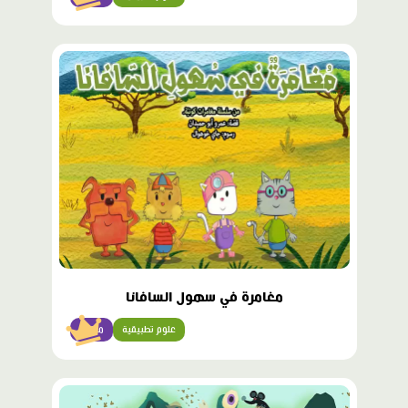
محتوى
مميّز
مغامرة في سهول السافانا
علوم تطبيقية
متقدّم