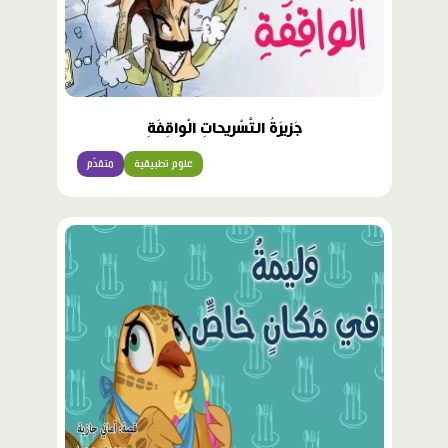
جَزيرَةُ التَّسْريحاتِ الْواقِفَةِ
علوم تطبيقية
متقدّم