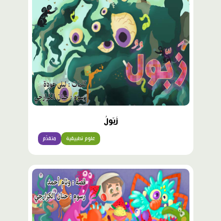
زَبّولُ
علوم تطبيقية
متقدّم