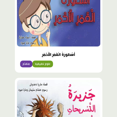
أُسْطورَةُ الْقَمَرِ الْأَحْمَرِ
علوم تطبيقية
متقدّم