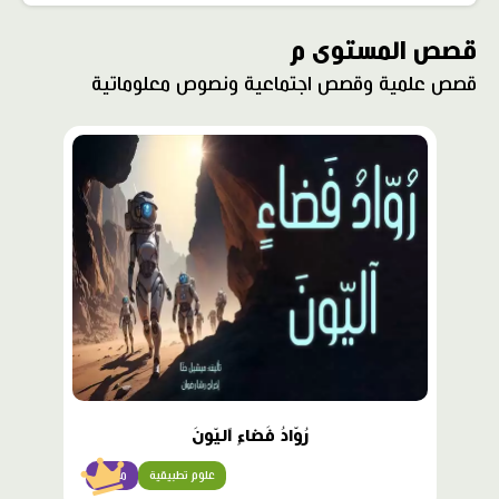
قصص المستوى م
قصص علمية وقصص اجتماعية ونصوص معلوماتية
محتوى
مميّز
رُوّادُ فَضاءٍ آليّونَ
علوم تطبيقية
متقدّم