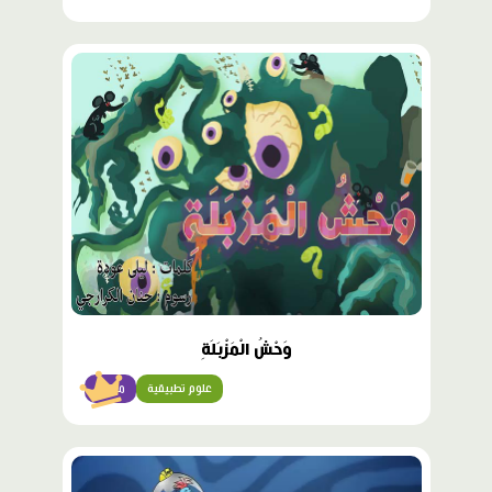
محتوى
مميّز
وَحْشُ الْمَزْبَلَةِ
علوم تطبيقية
متقدّم