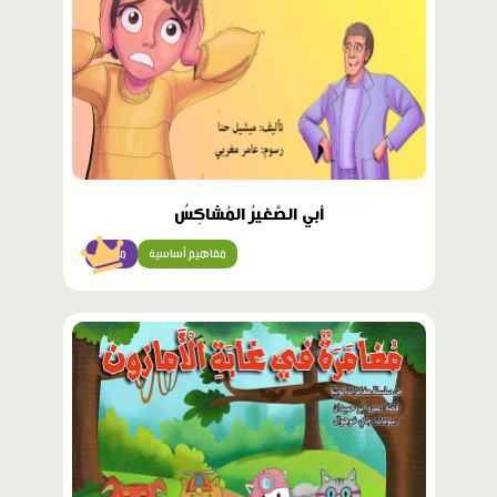
أبي الصَّغيرُ المُشاكِسُ
مفاهيم أساسية
متقدّم
محتوى
مميّز