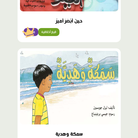
حينَ أَبْصَرَ أَميرٌ
قيم أخلاقية
متقدّم
محتوى
مميّز
سمكة وهدية