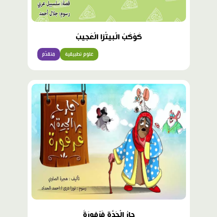
كَوْكَبُ الْبيتْزا الْعَجيبُ
علوم تطبيقية
متقدّم
جارُ الْجَدَّةِ فَرْفورَةَ