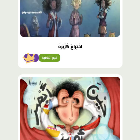
اخْتِراعُ كُزْبَرَةَ
قيم أخلاقية
متقدّم
محتوى
مميّز