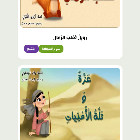
روبِلُ ثَعْلَبُ الرِّمالِ
علوم تطبيقية
متقدّم