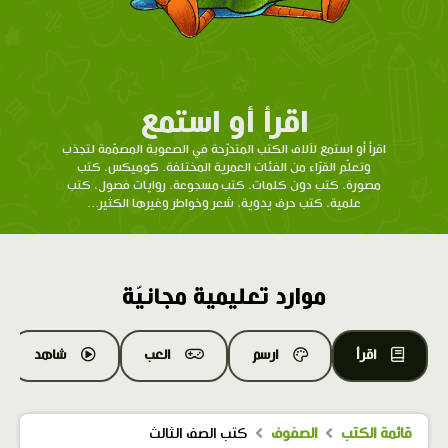
اقرأ أو استمع
اقرأ أو استمع لآلاف الكتب المتدرّحة في الصعوبة المصمّمة لتجذب
وتعلّم القرّاء من الفئات العمرية المختلفة. كوميكس، كتب
مصورة، كتب دون كلمات، كتب مسجوعة، روايات فصول، كتب
علمية، كتب حرف يدوية، شعر وخواطر وغيرها الكثير...
موارد تعليمية مجانيّة
اقرأ
ارسم
العب
شاهد
قائمة الكتب
الصفوف
كتب الصف الثالث