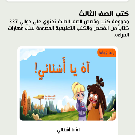
كتب الصف الثالث
مجموعة كتب وقصص الصف الثالث تحتوي على حوالي 337
كتاباً من القصص والكتب التعليمية المصممة لبناء مهارات
القراءة.
محتوى
مميّز
آهْ يا أَسْناني!