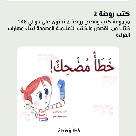
كتب روضة 2
مجموعة كتب وقصص روضة 2 تحتوي على حوالي 148
كتاباً من القصص والكتب التعليمية المصممة لبناء مهارات
القراءة.
محتوى
مميّز
خَطَأٌ مُضْحِكٌ!