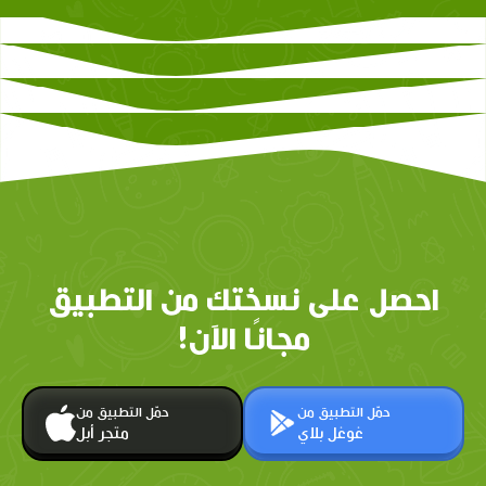
مرحبًا بك أنا المساعد الذكي من
عصافير، كيف يمكنني المساعدة
اليوم؟
Hello, I'm 3asafeer's smart chat
support assistant. How can I
help you today?
احصل على نسختك من التطبيق
مجانًا الآن!
حمّل التطبيق من
حمّل التطبيق من
غوغل بلاي
متجر أبل