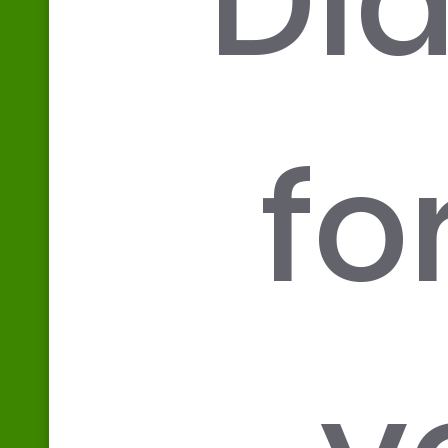
Di
fo