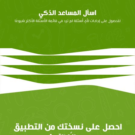
اسأل المساعد الذكي
للحصول على إجابات لأي أسئلة لم ترد في قائمة الأسئلة الأكثر شيوعًا
مرحبًا بك أنا المساعد الذكي من
عصافير، كيف يمكنني المساعدة
اليوم؟
Hello, I'm 3asafeer's smart chat
support assistant. How can I
help you today?
احصل على نسختك من التطبيق