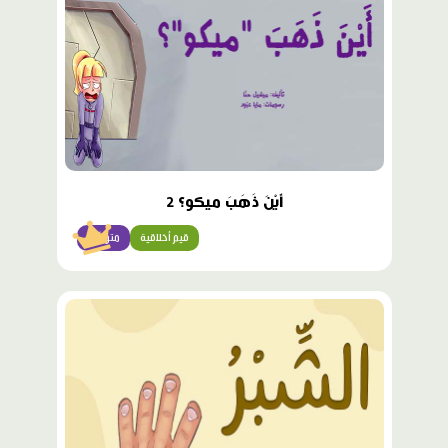
أَيْنَ ذَهَبَ ميكو؟ 2
قيم أخلاقية
متوسّط
محتوى
مميّز