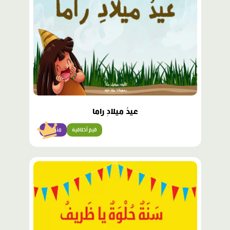
عيدُ ميلادِ راما
قيم أخلاقية
متوسّط
محتوى
مميّز