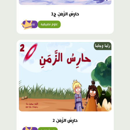
حارِسُ الزَّمَنِ ج3
علوم تطبيقية
متوسّط
محتوى
مميّز
حارِسُ الزَّمَنِ 2