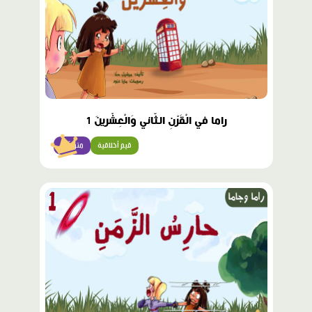
راما في الْقَرْنِ الثّاني وَالْعِشْرينَ 1
قيم أخلاقية
متوسّط
محتوى
مميّز