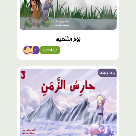
يَوْمُ التَّنْظيفِ
قيم أخلاقية
متوسّط
محتوى
مميّز