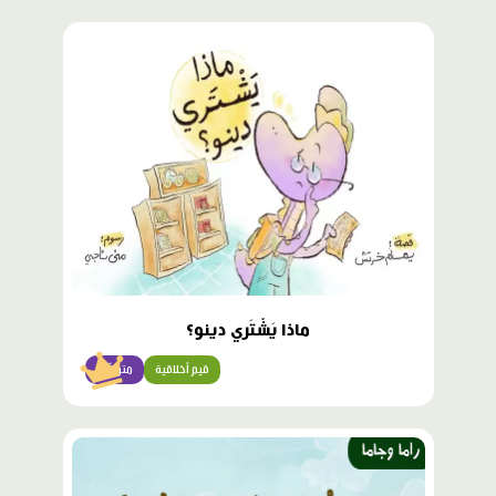
محتوى
مميّز
ماذا يَشْتَري دينو؟
قيم أخلاقية
متوسّط
محتوى
مميّز