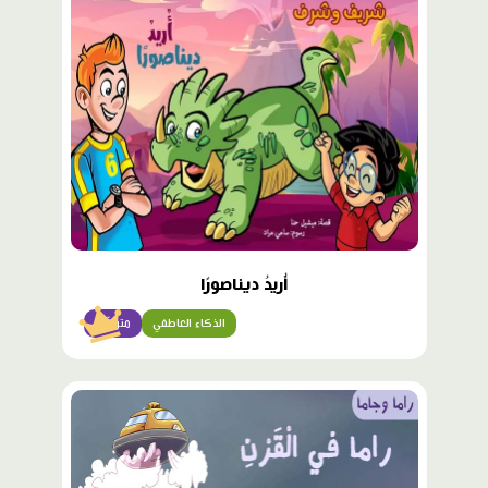
مميّز
أُريدُ ديناصورًا
الذكاء العاطفي
متوسّط
محتوى
مميّز