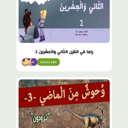
راما في الْقَرْنِ الثّاني وَالْعِشْرينَ 2
علوم تطبيقية
متوسّط
محتوى
مميّز