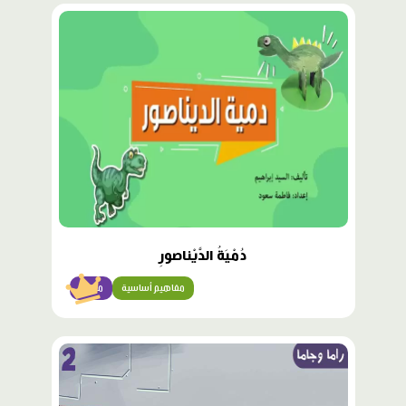
محتوى
مميّز
دُمْيَةُ الدَّيْناصورِ
مفاهيم أساسية
مبتدئ
محتوى
مميّز