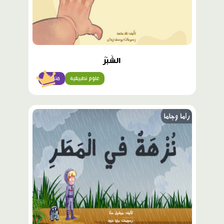
الشِّبْرُ
علوم تطبيقية
متوسّط
محتوى
مميّز