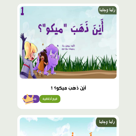
محتوى
مميّز
أَيْنَ ذَهَبَ ميكو؟ 1
قيم أخلاقية
متوسّط
محتوى
مميّز