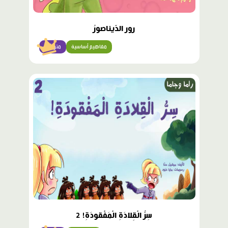
رور الدّيناصورُ
مفاهيم أساسية
متوسّط
محتوى
مميّز
سِرُّ الْقِلادَةِ الْمَفْقودَةِ! 2