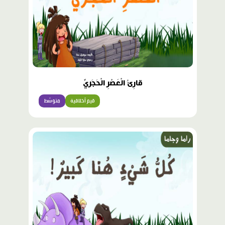
قارِئُ الْعَصْرِ الْحَجَريِّ
قيم أخلاقية
متوسّط