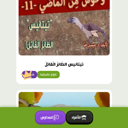
تيتانيس الطّائِرُ الْقاتِلُ
علوم تطبيقية
متوسّط
للأفراد
للمدارس