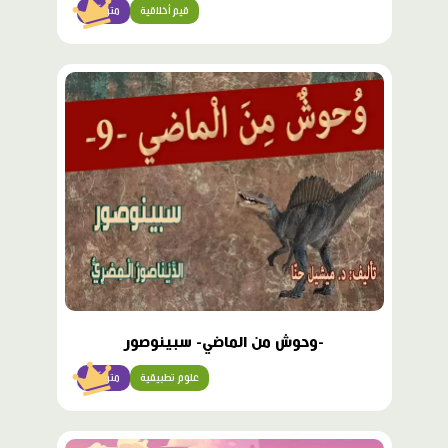
قيم أخلاقية
متوسّط
محتوى
مميّز
-وحوش من الماضي- سبينوصور
علوم تطبيقية
متوسّط
محتوى