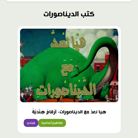
كتب الديناصورات
هيا نعدّ مع الديناصورات- أرْقامٌ هِنْديَّةٌ
مفاهيم أساسية
مبتدئ