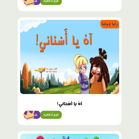
قيم أخلاقية
متوسّط
محتوى
مميّز
آهْ يا أَسْناني!
قيم أخلاقية
متوسّط
محتوى