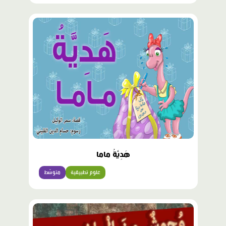
هَدِيَّةُ ماما
علوم تطبيقية
متوسّط
محتوى
مميّز