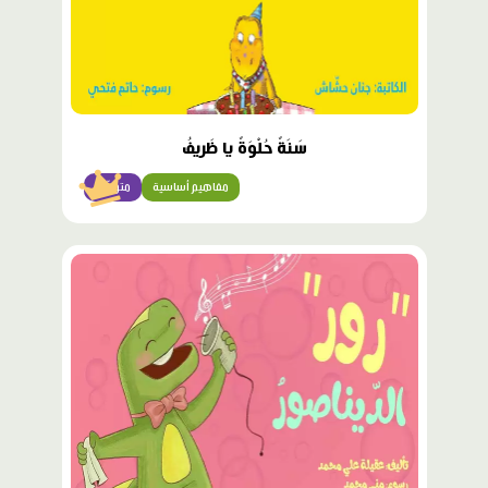
سَنَةٌ حُلْوَةٌ يا ظَريفُ
مفاهيم أساسية
متوسّط
محتوى
مميّز