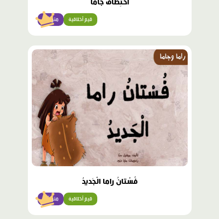
اخْتِطافُ جاما
قيم أخلاقية
متوسّط
محتوى
مميّز
فُسْتانُ راما الْجَديدُ
قيم أخلاقية
متوسّط