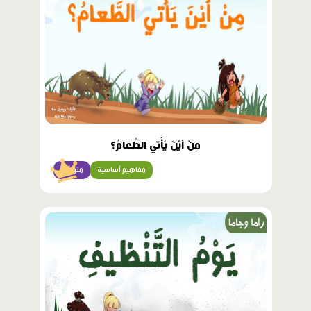
مِنْ أَيْنَ يَأْتي الطَّعامُ؟
مفاهيم أساسية
متوسّط
محتوى
مميّز