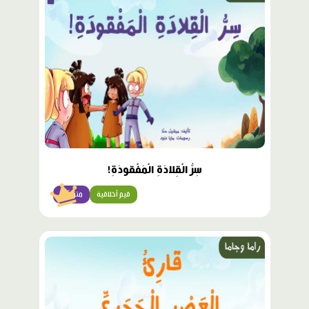
مميّز
سِرُّ الْقِلادَةِ الْمَفْقودَةِ!
قيم أخلاقية
متوسّط