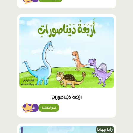
محتوى
مميّز
أَرْبَعَةُ دَيْناصوراتٍ
قيم أخلاقية
متوسّط
محتوى