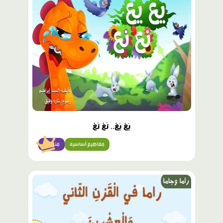
مميّز
يَعْ يَعْ.. نَعْ نَعْ
مفاهيم أساسية
متوسّط
محتوى
مميّز