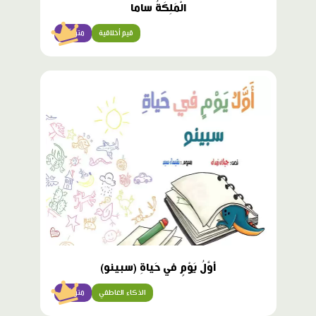
الْمَلِكَةُ ساما
قيم أخلاقية
متوسّط
محتوى
مميّز
أَوَّلُ يَوْمٍ في حَياةِ (سبينو)
الذكاء العاطفي
متوسّط