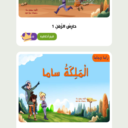
حارِسُ الزَّمَنِ 1
قيم أخلاقية
متوسّط
محتوى
مميّز