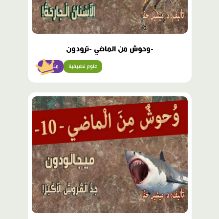
-وحوش من الماضي -ترودون
علوم تطبيقية
متوسّط
محتوى
مميّز