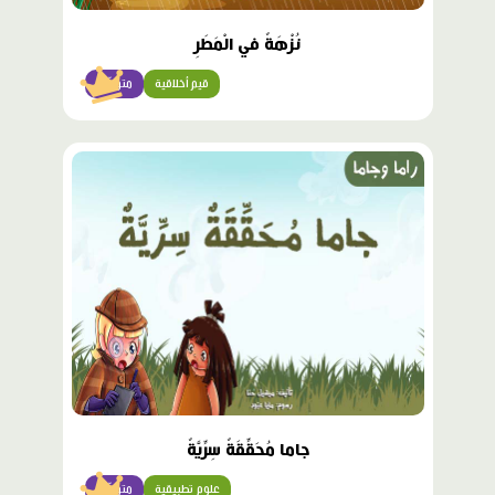
نُزْهَةٌ في الْمَطَرِ
قيم أخلاقية
متوسّط
محتوى
مميّز
جاما مُحَقِّقَةٌ سِرِّيَّةٌ
علوم تطبيقية
متوسّط