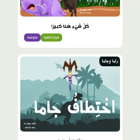
كُلُّ شَيْءٍ هُنا كَبيرٌ!
قيم أخلاقية
متوسّط
محتوى
مميّز