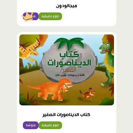
ميجالودون
علوم تطبيقية
متوسّط
كتاب الديناصورات الصغير
علوم تطبيقية
متوسّط