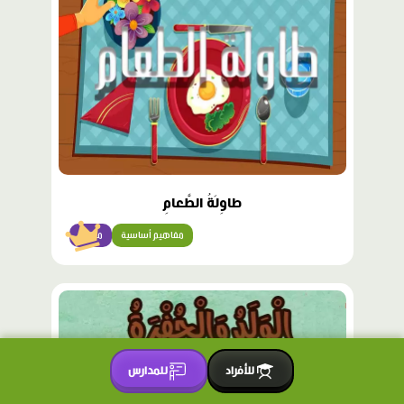
طاوِلَةُ الطَّعامِ
مفاهيم أساسية
مبتدئ
محتوى
مميّز
للأفراد
للمدارس