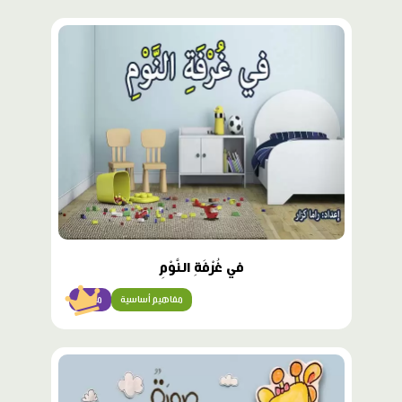
محتوى
مميّز
في غُرْفَةِ النَّوْمِ
مفاهيم أساسية
مبتدئ
محتوى
مميّز