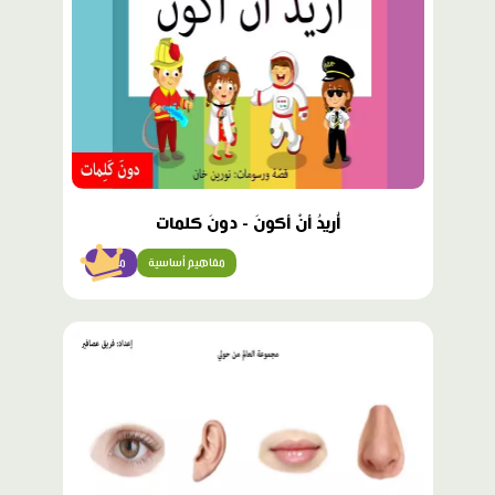
أُريدُ أنْ أكونَ - دونَ كلمات
مفاهيم أساسية
مبتدئ
محتوى
مميّز