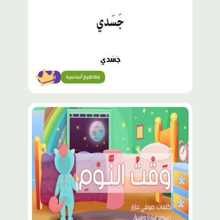
جَسَدي
مفاهيم أساسية
مبتدئ
محتوى
مميّز