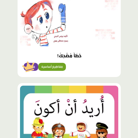
خَطَأٌ مُضْحِكٌ!
مفاهيم أساسية
مبتدئ
محتوى
مميّز