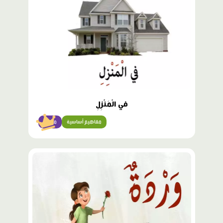
في الْمَنْزِلِ
مفاهيم أساسية
مبتدئ
محتوى
مميّز