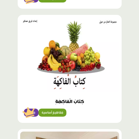
محتوى
مميّز
كِتابُ الْفاكِهَةِ
مفاهيم أساسية
مبتدئ
محتوى