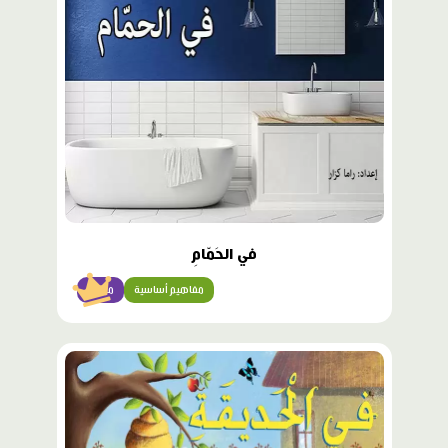
مميّز
في الحَمّامِ
مفاهيم أساسية
مبتدئ
محتوى
مميّز