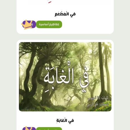
في الْمَطْعَمِ
مفاهيم أساسية
مبتدئ
محتوى
مميّز
في الْغابَةِ