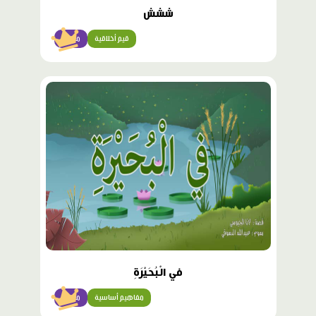
ششش
قيم أخلاقية
مبتدئ
محتوى
مميّز
في الْبُحَيْرَةِ
مفاهيم أساسية
مبتدئ