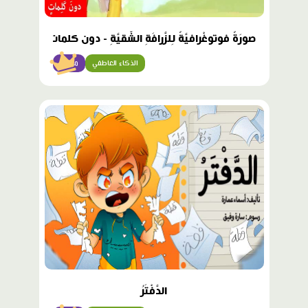
صورَةٌ فوتوغْرافيَّةٌ لِلزَّرافَةِ الشَّقيَّةِ - دون كلمات
الذكاء العاطفي
مبتدئ
محتوى
مميّز
الدَّفْتَرُ