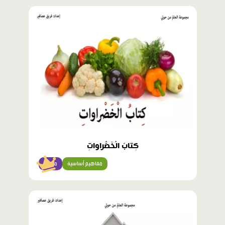
محتوى
مميّز
كِتابٌ الْخَضْراواتِ
مفاهيم أساسية
مبتدئ
محتوى
مميّز