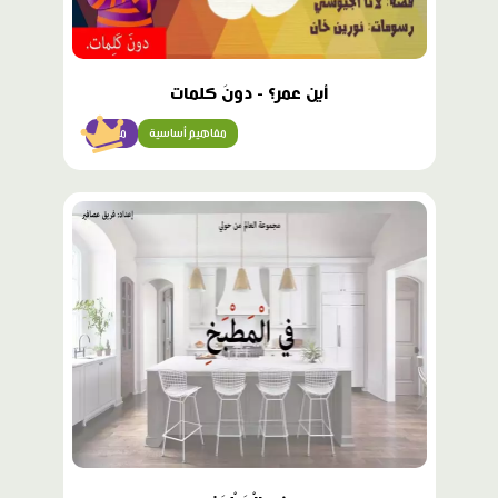
أين عمر؟ - دونَ كلمات
مفاهيم أساسية
مبتدئ
محتوى
مميّز