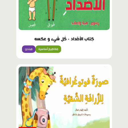
كِتاب الأضّداد - كُل شَيء و عكسه
مفاهيم أساسية
مبتدئ
محتوى
مميّز