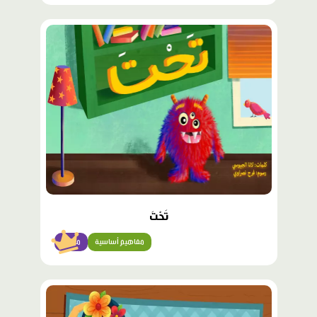
محتوى
مميّز
تَحْتَ
مفاهيم أساسية
مبتدئ
محتوى
مميّز