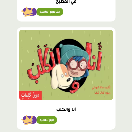
في الْمَطْبَخِ
مفاهيم أساسية
مبتدئ
محتوى
مميّز
أنا والكلب
قيم أخلاقية
مبتدئ