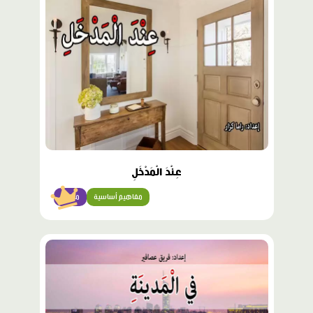
مميّز
عِنْدَ الْمَدْخَلِ
مفاهيم أساسية
مبتدئ
محتوى
مميّز