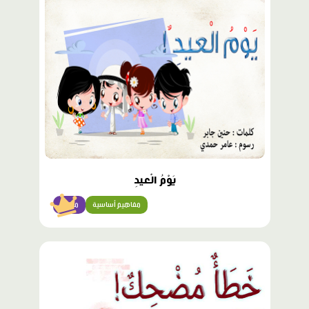
مميّز
يَوْمُ الْعيدِ
مفاهيم أساسية
مبتدئ
محتوى
مميّز