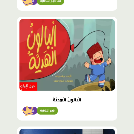
مفاهيم أساسية
مبتدئ
محتوى
مميّز
الْبالونُ الْهَديَّةُ
قيم أخلاقية
مبتدئ
محتوى