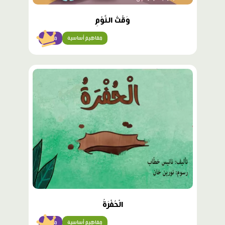
وَقْتُ النَّوْمِ
مفاهيم أساسية
مبتدئ
محتوى
مميّز
الْحُفْرَةُ
مفاهيم أساسية
مبتدئ