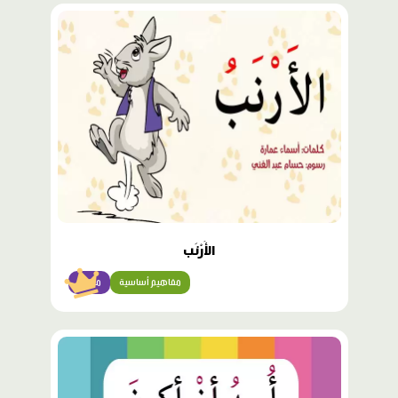
محتوى
مميّز
الأَرْنَب
مفاهيم أساسية
مبتدئ
محتوى
مميّز