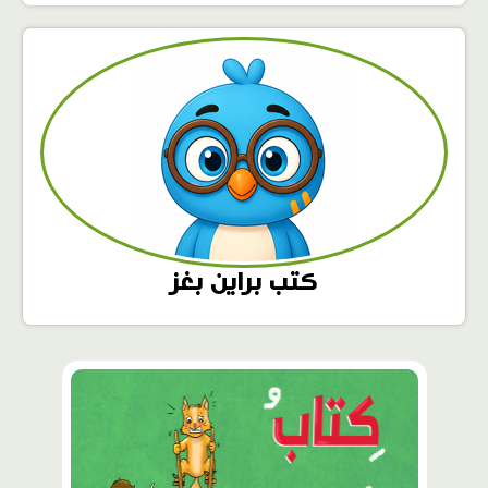
كتب براين بغز