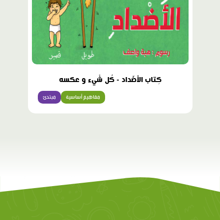
كِتاب الأضّداد - كُل شَيء و عكسه
مفاهيم أساسية
مبتدئ