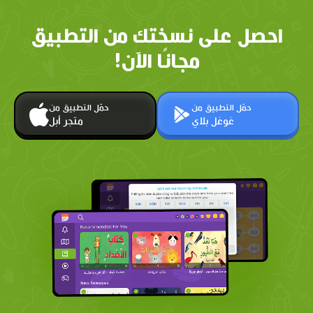
احصل على نسختك من التطبيق
مجانًا الآن!
حمّل التطبيق من
حمّل التطبيق من
غوغل بلاي
متجر أبل