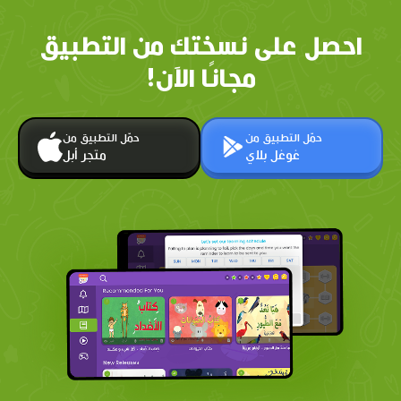
احصل على نسختك من التطبيق
مجانًا الآن!
حمّل التطبيق من
حمّل التطبيق من
غوغل بلاي
متجر أبل