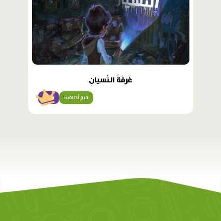
غُرفَةُ النِّسيانِ
قيم أخلاقية
متقن