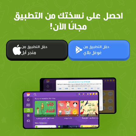
احصل على نسختك من التطبيق
مجانًا الآن!
حمّل التطبيق من
حمّل التطبيق من
غوغل بلاي
متجر أبل