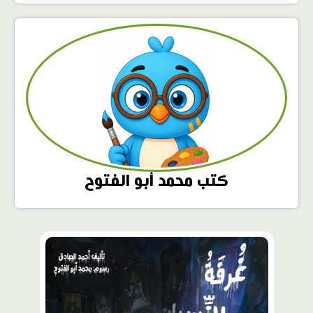
كتب محمد أبو الفتوح
محتوى
مميّز