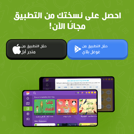
احصل على نسختك من التطبيق
مجانًا الآن!
حمّل التطبيق من
حمّل التطبيق من
غوغل بلاي
متجر أبل