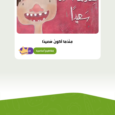
عِنْدَما أَكونُ سَعيدًا
مفاهيم أساسية
متوسّط