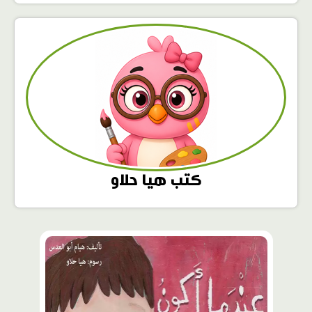
كتب هيا حلاو
محتوى
مميّز