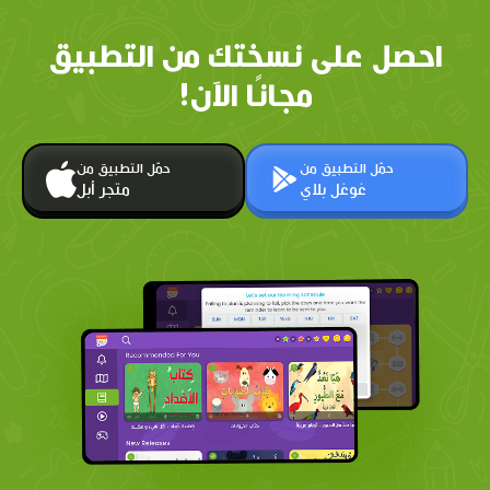
احصل على نسختك من التطبيق
مجانًا الآن!
حمّل التطبيق من
حمّل التطبيق من
غوغل بلاي
متجر أبل