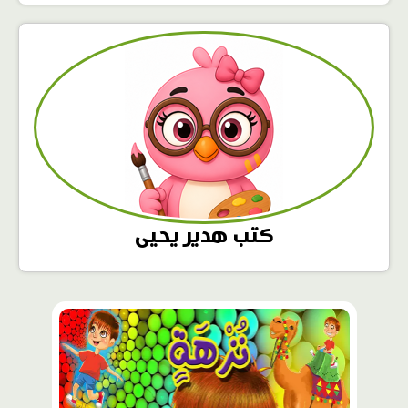
كتب هدير يحيى
محتوى
مميّز