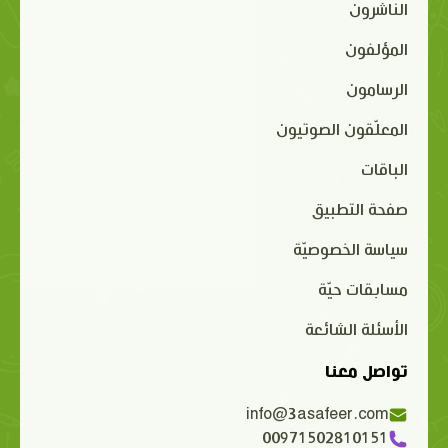
الناشرون
المؤلفون
الرسامون
المعلّقون الصوتيون
الباقات
صفحة التطبيق
سياسة الخصوصيّة
مسابقات حيّة
الأسئلة الشائعة
تواصل معنا
info@3asafeer.com
00971502810151