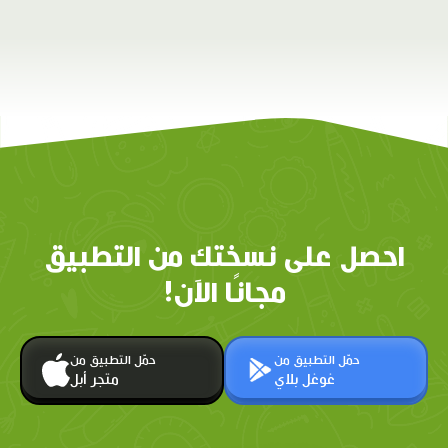
احصل على نسختك من التطبيق
مجانًا الآن!
حمّل التطبيق من
حمّل التطبيق من
غوغل بلاي
متجر أبل