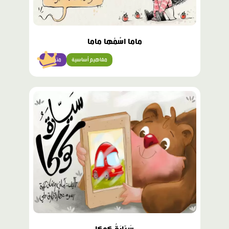
ماما اسْمُها ماما
مفاهيم أساسية
متوسّط
محتوى
مميّز