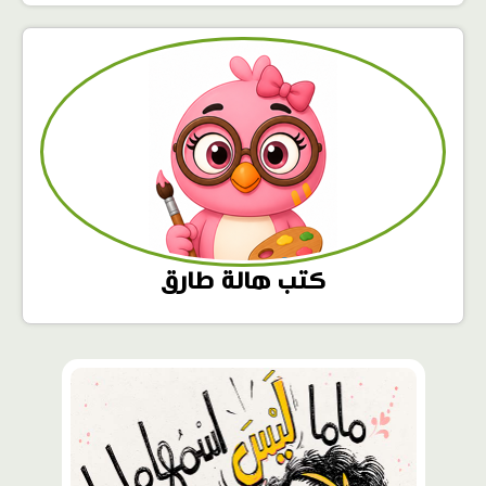
كتب هالة طارق
محتوى
مميّز