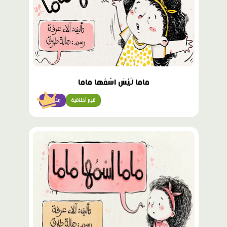
ماما لَيْسَ اسْمُها ماما
قيم أخلاقية
متوسّط
محتوى
مميّز