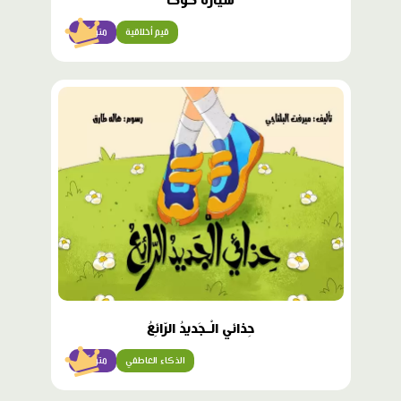
سَيّارَةُ كوكا
قيم أخلاقية
متوسّط
محتوى
مميّز
حِذائي الْـجَديدُ الرّائِعُ
الذكاء العاطفي
متوسّط