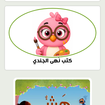
كتب نُهى الجندي
محتوى
مميّز