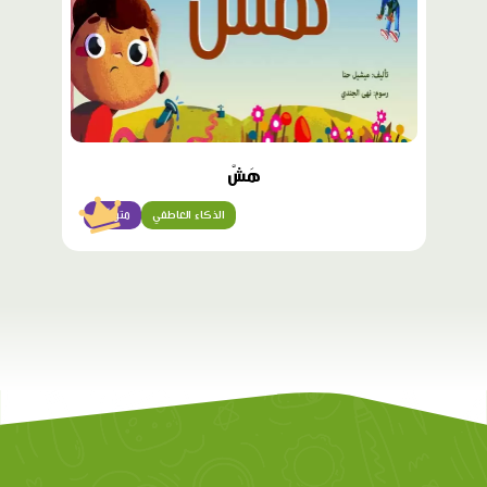
هَشٌّ
الذكاء العاطفي
متوسّط