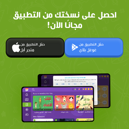
احصل على نسختك من التطبيق
مجانًا الآن!
حمّل التطبيق من
حمّل التطبيق من
غوغل بلاي
متجر أبل