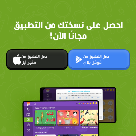
احصل على نسختك من التطبيق
مجانًا الآن!
حمّل التطبيق من
حمّل التطبيق من
غوغل بلاي
متجر أبل