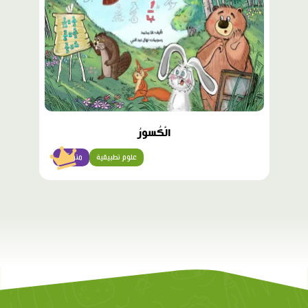
الْكُسورُ
علوم تطبيقية
متوسّط