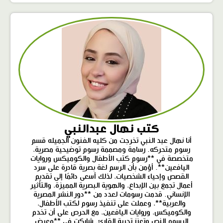
كتب نهال عبدالنبي
أنا نهال عبد النبي تخرجت من كليه الفنون الجميله قسم
رسوم متحركه. رسامة ومصممة رسوم توضيحية مصرية،
متخصصة في **رسوم كتب الأطفال والكوميكس وروايات
اليافعين**. أؤمن بأن الرسم لغة بصرية قادرة على سرد
القصص وإحياء الشخصيات، لذلك أسعى دائمًا إلى تقديم
أعمال تجمع بين الإبداع، والهوية البصرية المميزة، والتأثير
الإنساني. قدمت رسومات لعدد من **دور النشر المصرية
والعربية**، وعملت على تنفيذ رسوم لكتب الأطفال،
والكوميكس، وروايات اليافعين، مع الحرص على أن تخدم
الرسوم النص وتعزز تجربة القارئ. شاركت في **معرض