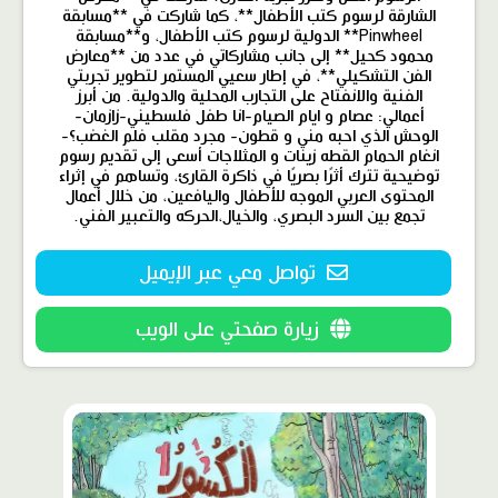
الشارقة لرسوم كتب الأطفال**، كما شاركت في **مسابقة
Pinwheel** الدولية لرسوم كتب الأطفال، و**مسابقة
محمود كحيل** إلى جانب مشاركاتي في عدد من **معارض
الفن التشكيلي**، في إطار سعيي المستمر لتطوير تجربتي
الفنية والانفتاح على التجارب المحلية والدولية. من أبرز
أعمالي: عصام و ايام الصيام-انا طفل فلسطيني-زازمان-
الوحش الذي احبه مني و قطون- مجرد مقلب فلم الغضب؟-
انغام الحمام القطه زينات و المثلاجات أسعى إلى تقديم رسوم
توضيحية تترك أثرًا بصريًا في ذاكرة القارئ، وتساهم في إثراء
المحتوى العربي الموجه للأطفال واليافعين، من خلال أعمال
تجمع بين السرد البصري، والخيال،الحركه والتعبير الفني.
تواصل معي عبر الإيميل
زيارة صفحتي على الويب
محتوى
مميّز