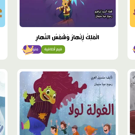
الْمَلِكُ زِنْهارُ وَشَمْسُ النَّهارِ
قيم أخلاقية
متوسّط
محتوى
مميّز