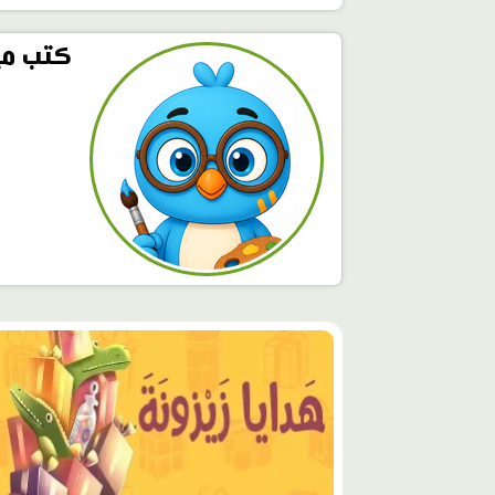
كتب مي
محتوى
مميّز