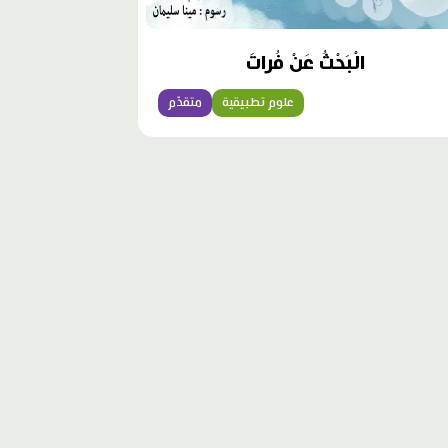
الْبَحْثُ عَنْ فُراتَ
علوم تطبيقية
متقدّم