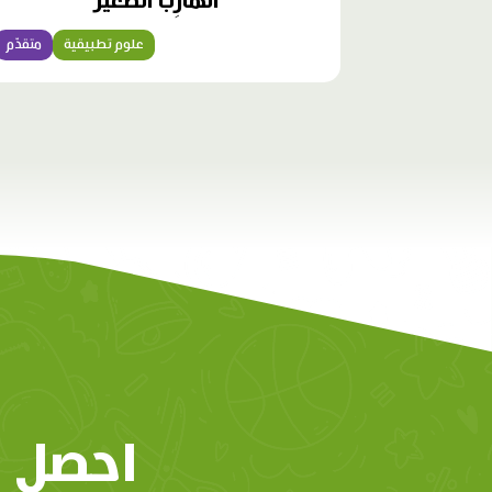
الْهارِبُ الصَّغيرُ
علوم تطبيقية
متقدّم
احصل 