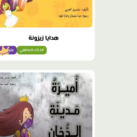
هدايا زيزونة
الذكاء العاطفي
متوسّط