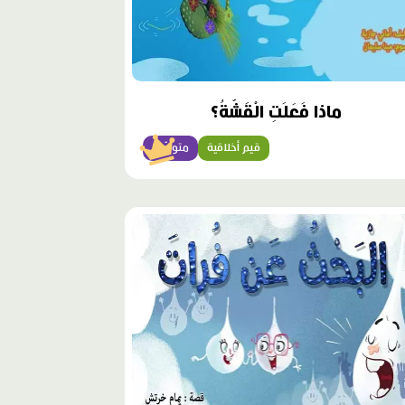
ماذا فَعَلَتِ الْقَشَّةُ؟
قيم أخلاقية
متوسّط