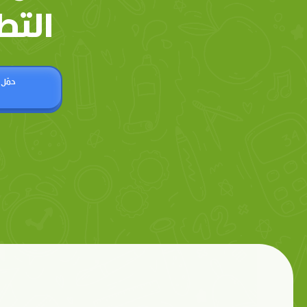
التط
حمّل