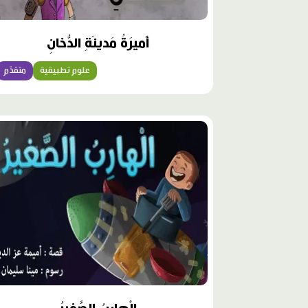
أَميرَةُ مَدينَةِ الدُّخانِ
علوم تطبيقية
متقدّم