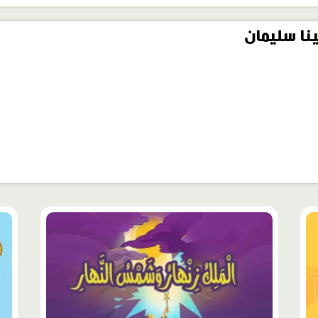
نا سليمان
محتوى
محت
مميّز
مميّ