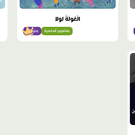
الْغولَةُ لولا
مفاهيم أساسية
متوسّط