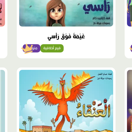
غَيْمَةٌ فَوْقَ رَأْسي
قيم أخلاقية
متوسّط
محتوى
محت
مميّز
مميّ