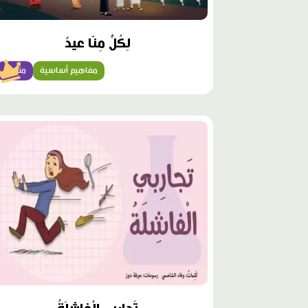
لِكُلٍّ مِنّا عيدٌ
مفاهيم أساسية
متقدّم
محتوى
مميّز