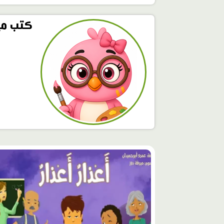
كتب مي
محتوى
مميّز