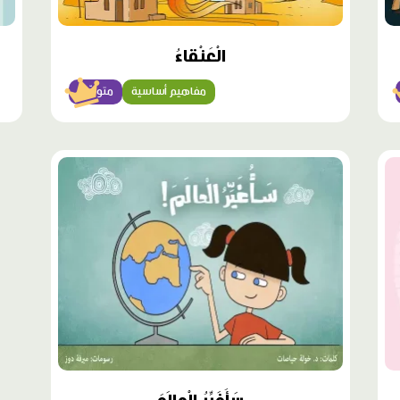
الْعَنْقاءُ
مفاهيم أساسية
متوسّط
محتوى
مميّز