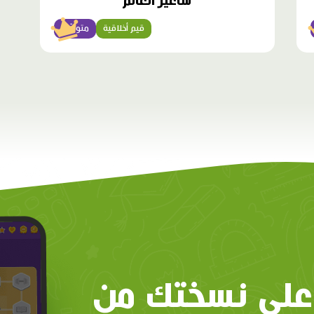
سَأُغَيِّرُ الْعالَمَ
قيم أخلاقية
متوسّط
على نسختك من