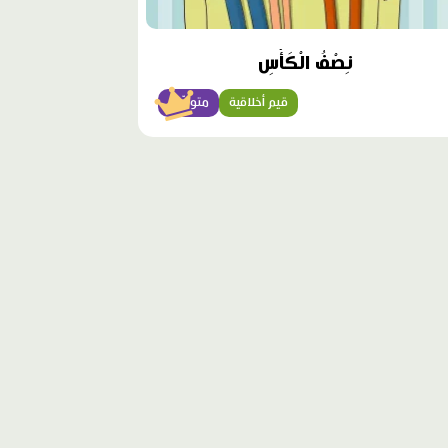
نِصْفُ الْكَأْسِ
قيم أخلاقية
متوسّط