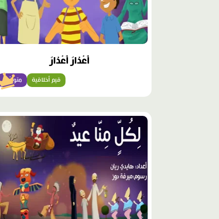
أَعْذارٌ أَعْذارٌ
قيم أخلاقية
متوسّط
محتوى
مميّز