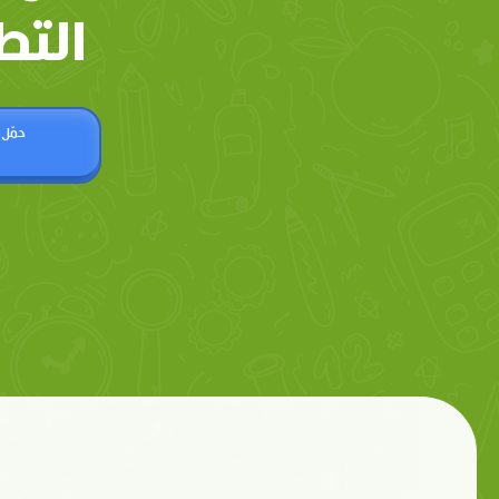
التط
حمّل