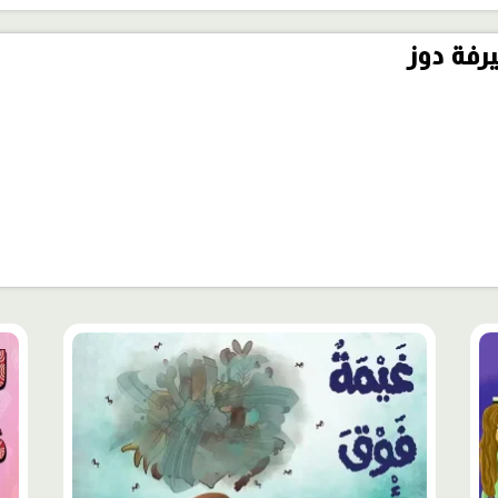
رفة دوز
محتوى
محت
مميّز
مميّ