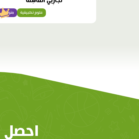
تَجارِبي الْفاشِلَةُ
علوم تطبيقية
متوسّط
احصل 