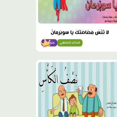
لا تَنْسَ مَصّاصَتَكَ يا سوبَرمانُ
الذكاء العاطفي
متوسّط
وى
ز