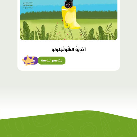
أَحْذِيَةُ الشّونْجُلولو
مفاهيم أساسية
مبتدئ