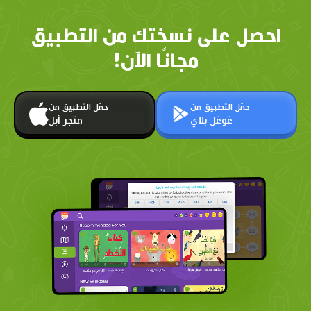
احصل على نسختك من التطبيق
مجانًا الآن!
حمّل التطبيق من
حمّل التطبيق من
غوغل بلاي
متجر أبل