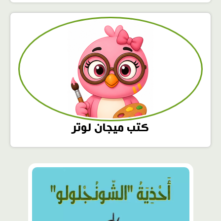
كتب ميجان لوتر
محتوى
مميّز