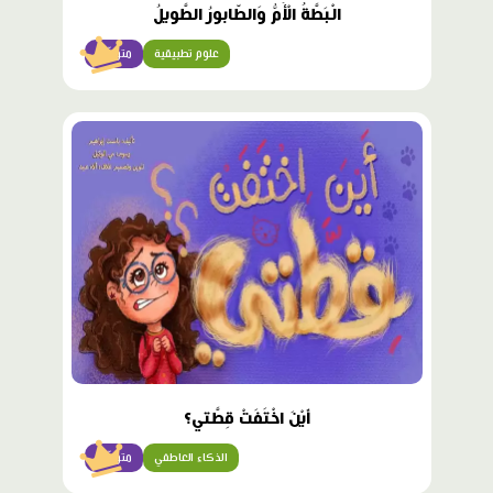
الْبَطَّةُ الْأُمُّ وَالطّابورُ الطَّويلُ
علوم تطبيقية
متوسّط
محتوى
مميّز
أَيْنَ اخْتَفَتْ قِطَّتي؟
الذكاء العاطفي
متوسّط