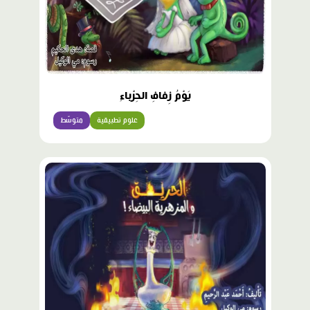
يَوْمُ زِفافِ الحِرْباءِ
علوم تطبيقية
متوسّط
محتوى
مميّز