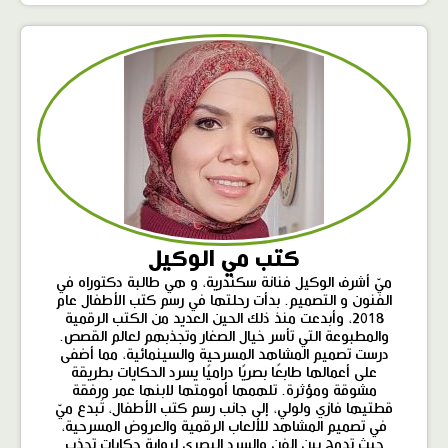
كتب مي الوكيل
ميّ أشرف الوكيل فنانة سكندرية، و هي طالبة دكتوراه في
الفنون و التصميم. بدأت رحلتها في رسم كتب الأطفال عام
2018، وأبدعت منذ ذلك الحين العديد من الكتب الرقمية
والمطبوعة التي تأسر خيال الصغار وتجذبهم لعالم القصص.
درست تصميم المشاهد المسرحية والسينمائية، مما أضفى
على أعمالها طابعًا بصريًا دراميًا يسرد الحكايات بطريقة
مشوقة ومؤثرة. تلهمها أمومتها لابنها عمر ورفقة
قطتيها فازي ولولي، إلى جانب رسم كتب الأطفال، تُبدع ميّ
في تصميم المشاهد للألعاب الرقمية والعروض المسرحية،
حيث تدمج بين الفن والسرد البصري لرواية حكايات تجذب