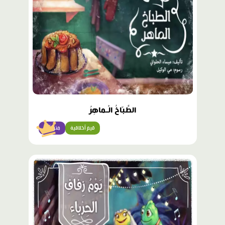
الطَّبّاخُ الْـماهِرُ
قيم أخلاقية
متوسّط