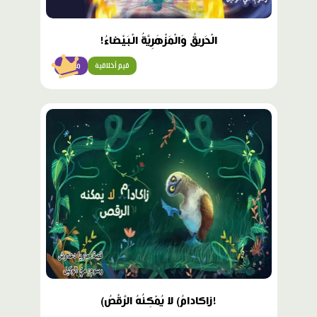
الْحَريقُ وَالْمَزْهَرِيَّةُ الْبَيْضاءُ!
قيم أخلاقية
متقدّم
!زاكادامُ) لا يُمْكِنُهُ الرَّقْصُ)