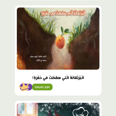
محتوى
مميّز
الْبُرْتُقالَةُ الَّتي سَقَطَتْ في حُفْرَةٍ!
علوم تطبيقية
مبتدئ
محتوى
مميّز