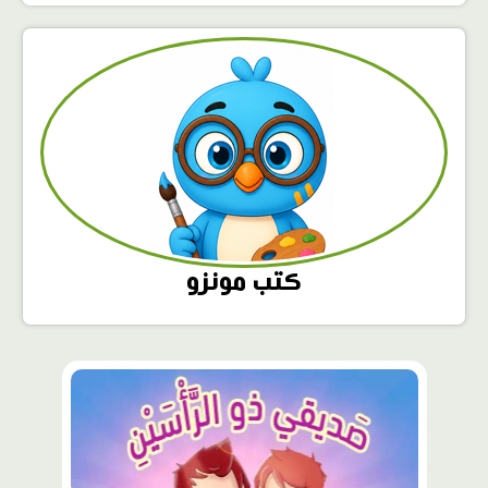
كتب مونزو
محتوى
مميّز