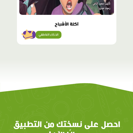
آكلة الأشباح
الذكاء العاطفي
متقن
احصل على نسختك من التطبيق