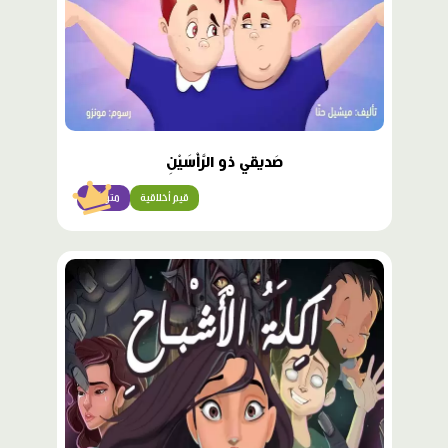
صَديقي ذو الرَّأْسَيْنِ
قيم أخلاقية
متوسّط
محتوى
مميّز