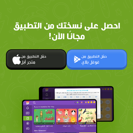
احصل على نسختك من التطبيق
مجانًا الآن!
حمّل التطبيق من
حمّل التطبيق من
غوغل بلاي
متجر أبل