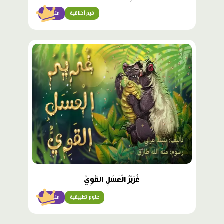
قيم أخلاقية
متوسّط
محتوى
مميّز
غُرَيْرُ الْعَسَلِ القَوِيُّ
علوم تطبيقية
متوسّط