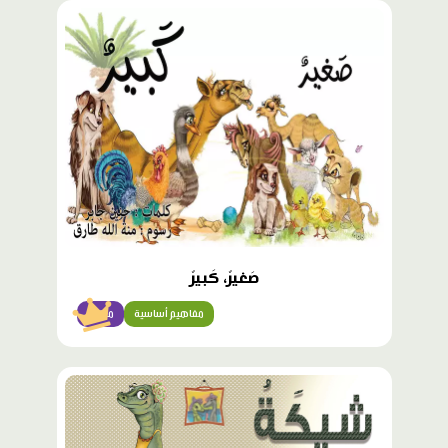
محتوى
مميّز
صَغيرٌ، كَبيرٌ
مفاهيم أساسية
مبتدئ