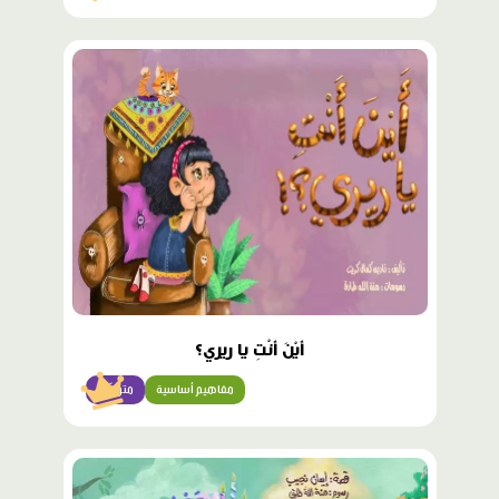
محتوى
مميّز
أَيْنَ أَنْتِ يا ريري؟
مفاهيم أساسية
متوسّط
محتوى
مميّز