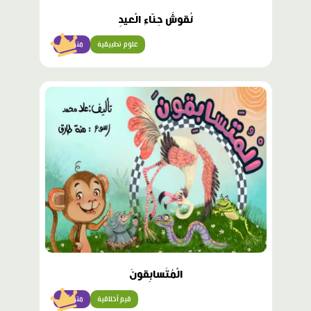
نُقوشُ حِنّاءِ الْعيدِ
علوم تطبيقية
متوسّط
محتوى
مميّز
الْمُتَسابِقونَ
قيم أخلاقية
متوسّط