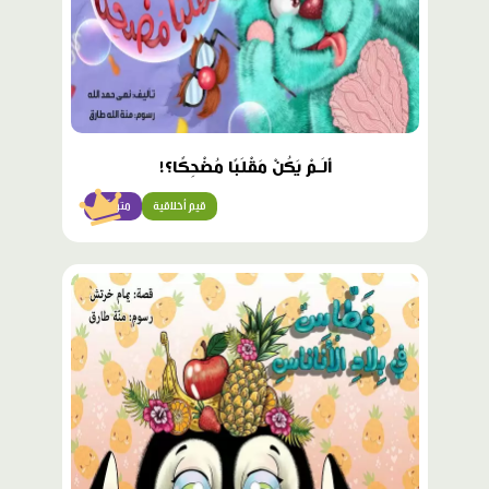
أَلَـمْ يَكُنْ مَقْلَبًا مُضْحِكًا؟!
قيم أخلاقية
متوسّط