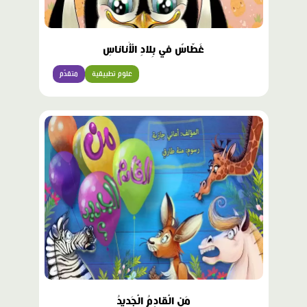
غَطّاسٌ في بِلادِ الْأَناناسِ
علوم تطبيقية
متقدّم
محتوى
مميّز
مَنِ الْقادِمُ الْجَديدُ