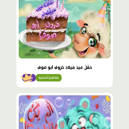
حَفْلُ عيدِ ميلادِ خَروفِ أَبو صوفٍ
مفاهيم أساسية
مبتدئ
محتوى
مميّز