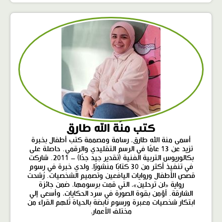
كتب منّة الله طارق
أسمى منة الله طارق، رسامة ومصممة كتب أطفال بخبرة
تزيد عن 13 عامًا في الرسم التقليدي والرقمي. حاصلة على
بكالوريوس التربية الفنية (تقدير جيد جدًا) – 2011. شاركت
في تنفيذ أكثر من 30 كتابًا منشورًا، ولدي خبرة في رسوم
قصص الأطفال وروايات اليافعين وتصميم الشخصيات. رُشحت
رواية «لن ترحلين»، التي قمت برسومها، ضمن جائزة
الشارقة. أؤمن بقوة الصورة في سرد الحكايات، وأسعى إلي
ابتكار شخصيات معبرة ورسوم نابضة بالحياة تُلهم القراء من
مختلف الأعمار،