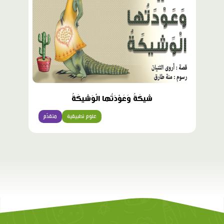
شيكَةُ وَعَوْدَتُها الْوَشيكَةُ
علوم تطبيقية
متقدّم