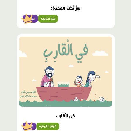
سِرٌّ تَحْتَ الْمِخَدَّةِ!
قيم أخلاقية
متوسّط
محتوى
مميّز
في الْقارِبِ
علوم تطبيقية
مبتدئ