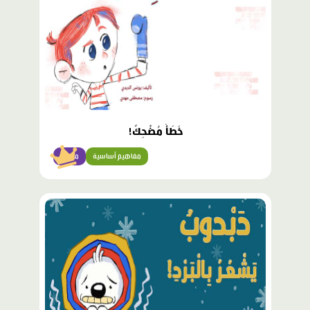
خَطَأٌ مُضْحِكٌ!
مفاهيم أساسية
مبتدئ
محتوى
مميّز