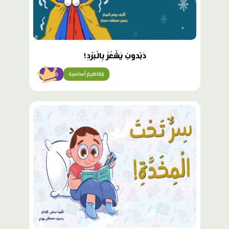
دَبْدوبٌ يَشْعُرُ بِالْبَرْدِ!
مفاهيم أساسية
مبتدئ
محتوى
مميّز