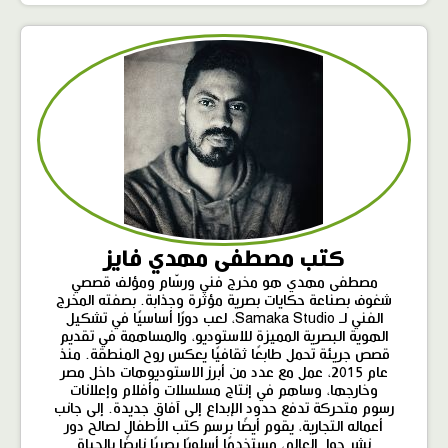
كتب مصطفى مهدي فايز
مصطفى مهدي هو مخرج فني ورسّام ومؤلف قصصي
شغوف بصناعة حكايات بصرية مؤثرة وجذابة. بصفته المخرج
الفني لـ Samaka Studio، لعب دورًا أساسيًا في تشكيل
الهوية البصرية المميزة للاستوديو، والمساهمة في تقديم
قصص جريئة تحمل طابعًا ثقافيًا يعكس روح المنطقة. منذ
عام 2015، عمل مع عدد من أبرز الاستوديوهات داخل مصر
وخارجها، وساهم في إنتاج مسلسلات وأفلام وإعلانات
رسوم متحركة تدفع حدود الإبداع إلى آفاق جديدة. إلى جانب
أعماله التجارية، يقوم أيضًا برسم كتب الأطفال لصالح دور
نشر حول العالم، مستخدمًا أسلوبًا بصريًا نابضًا بالحياة