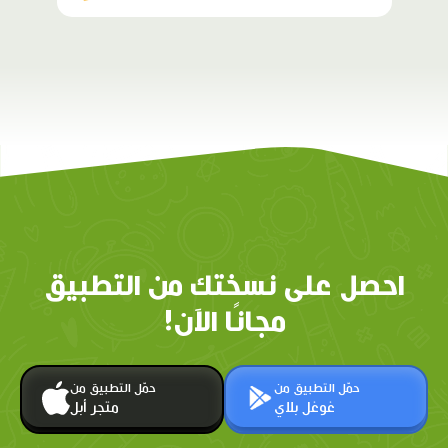
احصل على نسختك من التطبيق
مجانًا الآن!
حمّل التطبيق من
حمّل التطبيق من
غوغل بلاي
متجر أبل