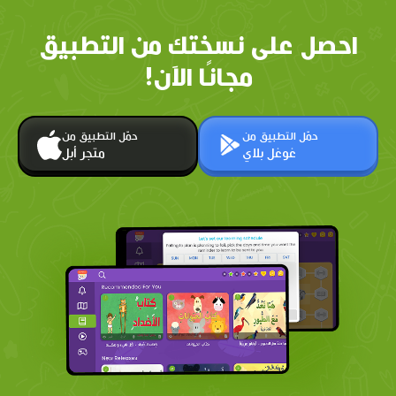
احصل على نسختك من التطبيق
مجانًا الآن!
حمّل التطبيق من
حمّل التطبيق من
غوغل بلاي
متجر أبل