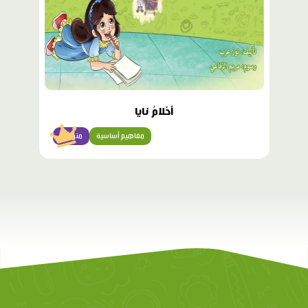
أَحْلامُ نايا
مفاهيم أساسية
متوسّط