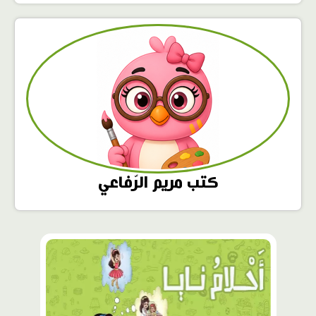
كتب مريم الرّفاعي
محتوى
مميّز