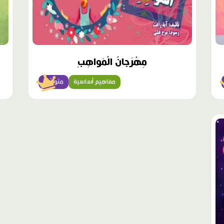
مِهْرَجانُ الْمَواهِبِ
مفاهيم أساسية
متوسّط