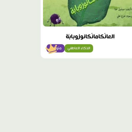
العانْكامانْكانوزوبابَة
الذكاء العاطفي
متوسّط