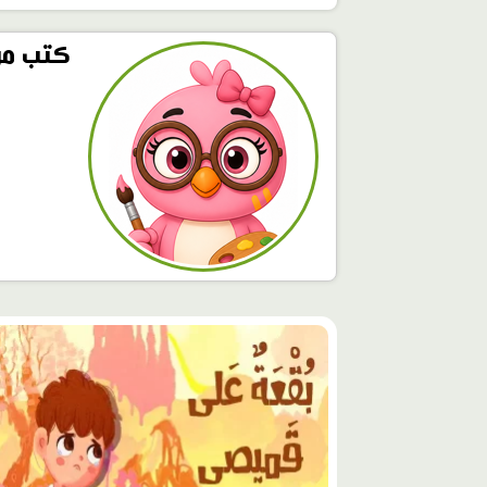
كتب مر
محتوى
مميّز