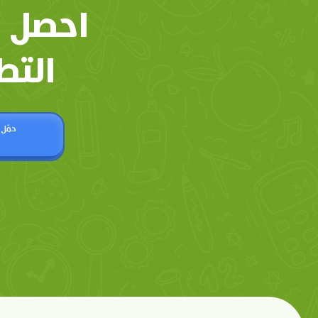
احصل 
التط
حمّل