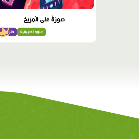
صورَةٌ عَلى الْمِرّيخِ
علوم تطبيقية
متوسّط