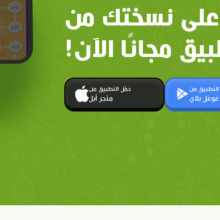
على نسختك من
بيق مجانًا الآن!
 التطبيق من
حمّل التطبيق من
غوغل بلاي
متجر أبل