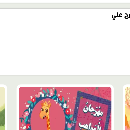
ح علي
محتوى
محت
مميّز
مميّ