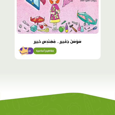
سَوْسَنُ جَغْبير... مُهَنْدِس خَبير
مفاهيم أساسية
متوسّط