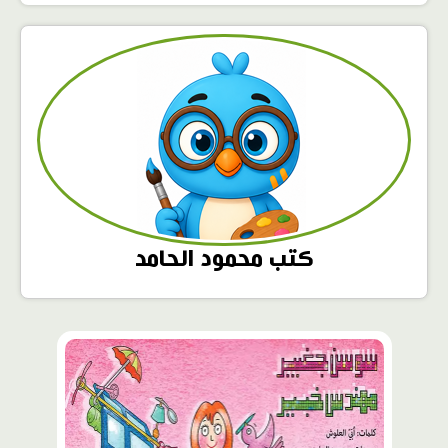
كتب محمود الحامد
محتوى
مميّز