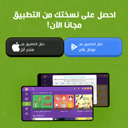
احصل على نسختك من التطبيق
مجانًا الآن!
حمّل التطبيق من
حمّل التطبيق من
غوغل بلاي
متجر أبل