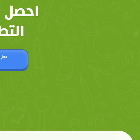
احصل 
التط
حمّل