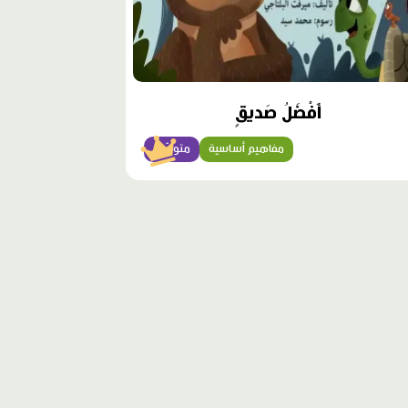
أَفْضَلُ صَديقٍ
مفاهيم أساسية
متوسّط