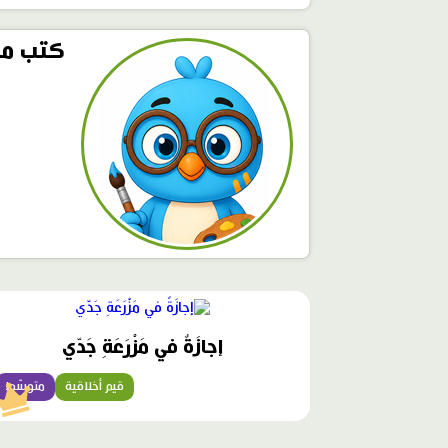
كتب مح
محتوى
مميّز
إجازَةٌ في مَزْرَعَةِ جَدّي
قيم أخلاقية
متوسّط