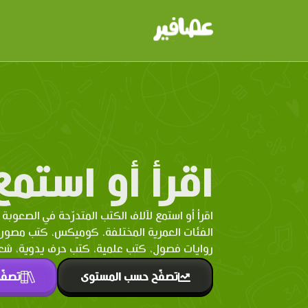
اقرأ أو استمع
اقرأ أو استمع لآلاف الكتب المتدرّحة في الصعوبة 
الفئات العمرية المختلفة. كوميكس، كتب مصو
روايات فصول، كتب علمية، كتب حرف يدوية، شعر 
تصفّح حسب المستوى
تصفّ