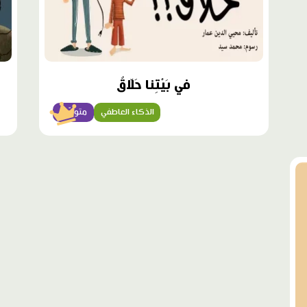
في بَيْتِنا حَلّاقٌ
الذكاء العاطفي
متوسّط