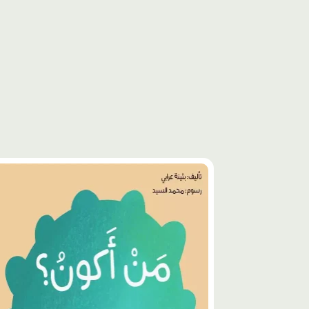
محتوى
مميّز