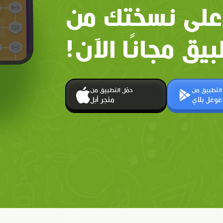
على نسختك من
بيق مجانًا الآن!
 التطبيق من
حمّل التطبيق من
غوغل بلاي
متجر أبل