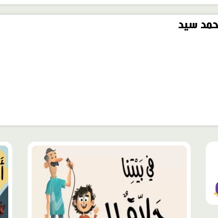
مد سيد
محتوى
محت
مميّز
مميّ