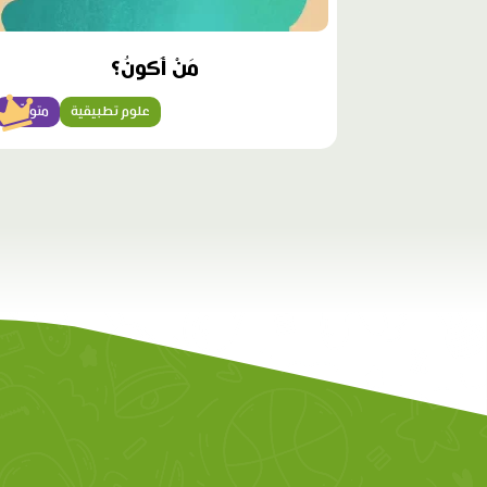
مَنْ أَكونُ؟
علوم تطبيقية
متوسّط