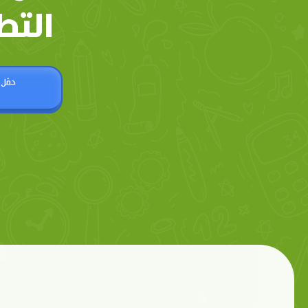
التط
حمّل