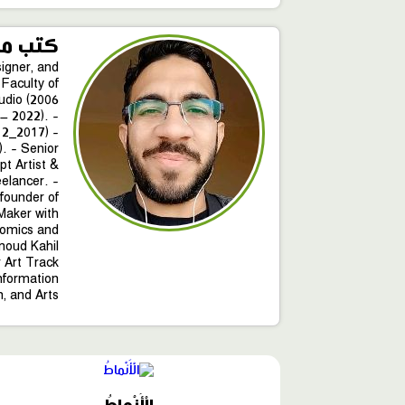
كتب مح
igner, and
 Faculty of
udio (2006
– 2022). -
12_2017) -
. - Senior
t Artist &
elancer. -
founder of
Maker with
comics and
moud Kahil
r Art Track
Information
, and Arts.
محتوى
مميّز