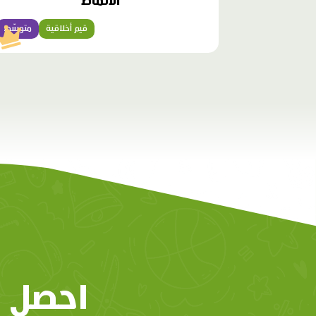
الْأَنْماطُ
قيم أخلاقية
متوسّط
احصل 