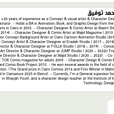
مد توفيق
 +20 years of experience as a Concept & visual artist & Character Des
lustrator. - Holds a BA in Animation, Book, and Graphic Design from the
Arts in Cairo in 2005. - Character Designer & Comic Artist at Basim St
 2014). - Character Designer & Comic Artist at Majid Magazine ( 2010 
ior Concept Background Artist at Cairo Cartoon Animation Studio (20
Concept Artist & Character Designer at Eradah Studio ( 2017 – 2018)
irector & Character Designer at FOLLK Studio ( 2018 – 2019). - Concep
 Art Director & Character Designer at JUMP Studio ( 2020 – 2022)/ Fre
e Director & Character Designer at Majid Studio ( 2020 – 2022). - Co-
TOK Comic magazine for adults 2009. - Character Design & Comic 
rd Comic Book Project 2010. - He won several awards in the field of 
ration. (The Grand prize in Cairo Comics 2016 and First Winner in Mah
 in Caricature 2025 in Beirut). - Currently, I’m a General supevisor fo
in Sharjah Youth ,and a character design teacher at the Institute of 
Technology, Design